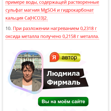
примере воды, содержащей растворенные
сульфат магния MgSO4 и гидрокарбонат
кальция Ca(HCO3)2.
При разложении нагреванием 0,2318 г
оксида металла получено 0,2158 г металла.