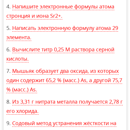
Напишите электронные формулы атома
стронция и иона Sr2+.
Написать электронную формулу атома 29
элемента.
Вычислите титр 0,25 М раствора серной
кислоты.
Мышьяк образует два оксида, из которых
один содержит 65,2 % (масс.) As, а другой 75,7
% (масс.) As.
Из 3,31 г нитрата металла получается 2,78 г
его хлорида.
Содовый метод устранения жёсткости на