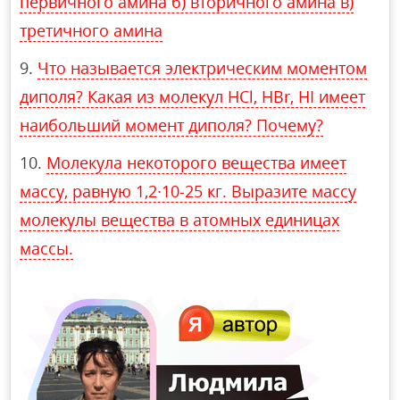
первичного амина б) вторичного амина в)
третичного амина
Что называется электрическим моментом
диполя? Какая из молекул HCl, НВr, HI имеет
наибольший момент диполя? Почему?
Молекула некоторого вещества имеет
массу, равную 1,2∙10-25 кг. Выразите массу
молекулы вещества в атомных единицах
массы.