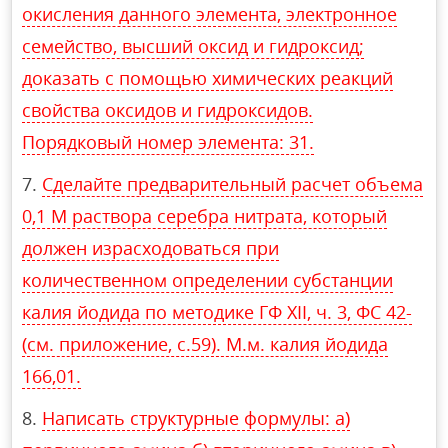
окисления данного элемента, электронное
семейство, высший оксид и гидроксид;
доказать с помощью химических реакций
свойства оксидов и гидроксидов.
Порядковый номер элемента: 31.
Сделайте предварительный расчет объема
0,1 М раствора серебра нитрата, который
должен израсходоваться при
количественном определении субстанции
калия йодида по методике ГФ XII, ч. 3, ФС 42-
(см. приложение, с.59). М.м. калия йодида
166,01.
Написать структурные формулы: а)