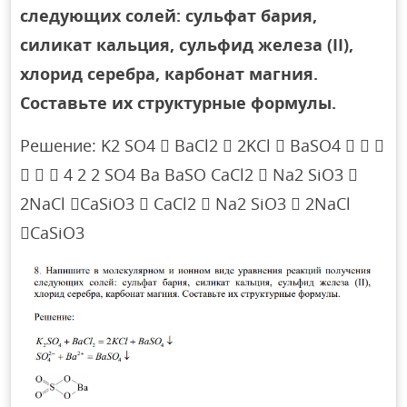
следующих солей: сульфат бария,
силикат кальция, сульфид железа (II),
хлорид серебра, карбонат магния.
Составьте их структурные формулы.
Решение: K2 SO4  BaCl2  2KCl  BaSO4   
   4 2 2 SO4 Ba BaSO CaCl2  Na2 SiO3 
2NaCl CaSiO3  CaCl2  Na2 SiO3  2NaCl
CaSiO3