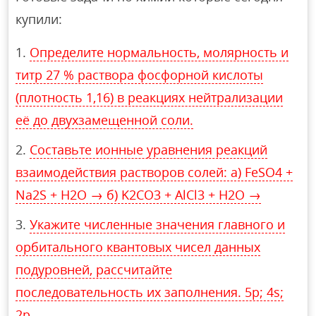
купили:
Определите нормальность, молярность и
титр 27 % раствора фосфорной кислоты
(плотность 1,16) в реакциях нейтрализации
её до двухзамещенной соли.
Составьте ионные уравнения реакций
взаимодействия растворов солей: а) FeSO4 +
Na2S + H2O → б) K2CO3 + AlCl3 + H2O →
Укажите численные значения главного и
орбитального квантовых чисел данных
подуровней, рассчитайте
последовательность их заполнения. 5p; 4s;
2p