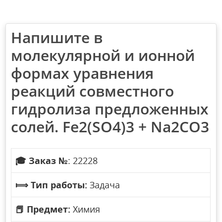
Напишите в
молекулярной и ионной
формах уравнения
реакций совместного
гидролиза предложенных
солей. Fe2(SO4)3 + Na2CO3
🎓
Заказ №
: 22228
⟾
Тип работы:
Задача
📕
Предмет:
Химия