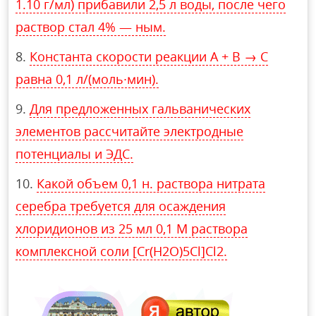
1.10 г/мл) прибавили 2,5 л воды, после чего
раствор стал 4% — ным.
Константа скорости реакции А + B → C
равна 0,1 л/(моль∙мин).
Для предложенных гальванических
элементов рассчитайте электродные
потенциалы и ЭДС.
Какой объем 0,1 н. раствора нитрата
серебра требуется для осаждения
хлоридионов из 25 мл 0,1 М раствора
комплексной соли [Cr(H2O)5Cl]Cl2.