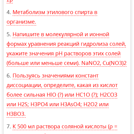
Метаболизм этилового спирта в
организме.
Напишите в молекулярной и ионной
формах уравнения реакций гидролиза солей,
укажите значения рН растворов этих солей
(больше или меньше семи). NaNO2, Cu(NO3)2
Пользуясь значениями констант
диссоциации, определите, какая из кислот
более сильная HlO (?) или HC1O (?); H2CO3
или H2S; H3PO4 или H3AsO4; H2O2 или
H3BO3.
К 500 мл раствора соляной кислоты (ρ =