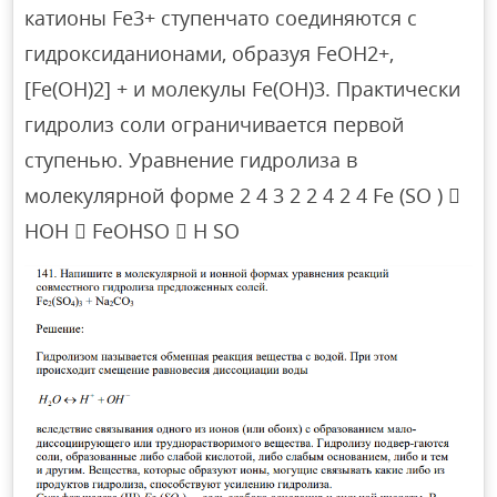
катионы Fe3+ ступенчато соединяются с
гидроксиданионами, образуя FeOH2+,
[Fe(OH)2] + и молекулы Fe(OH)3. Практически
гидролиз соли ограничивается первой
ступенью. Уравнение гидролиза в
молекулярной форме 2 4 3 2 2 4 2 4 Fe (SO ) 
HOH  FeOHSO  H SO