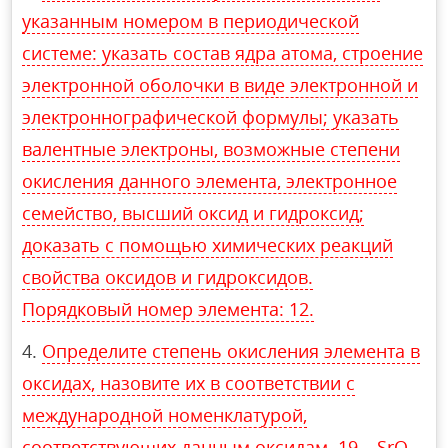
указанным номером в периодической
системе: указать состав ядра атома, строение
электронной оболочки в виде электронной и
электроннографической формулы; указать
валентные электроны, возможные степени
окисления данного элемента, электронное
семейство, высший оксид и гидроксид;
доказать с помощью химических реакций
свойства оксидов и гидроксидов.
Порядковый номер элемента: 12.
Определите степень окисления элемента в
оксидах, назовите их в соответствии с
международной номенклатурой,
соответствующих данным оксидам. 19 – SrO.