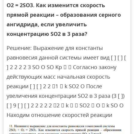
O2 = 2SO3. Как изменится скорость
прямой реакции – образования серного
ангидрида, если увеличить
концентрацию SO2 в 3 раза?
Решение: Выражение для константы
равновесия данной системы имеет вид [ ] [ ] [
] 2 2 2 2 3 SO O SO Kp   Согласно закону
действующих масс начальная скорость
реакции [ ] [ ] 2 2 1  k SO2 O После
увеличения концентрации SO2 в 3 раза (3 [ ])
[ ] 9 [ ] [ ] 2 2 2 2 2 2  k   SO2  O  k SO O
Находим отношение скоростей реакции