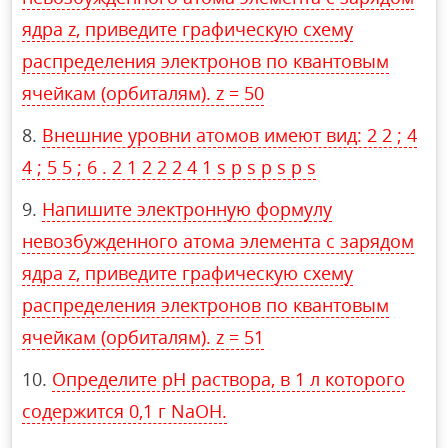
ядра z, приведите графическую схему
распределения электронов по квантовым
ячейкам (орбиталям). z = 50
Внешние уровни атомов имеют вид: 2 2 ; 4
4 ; 5 5 ; 6 . 2 1 2 2 2 4 1 s p s p s p s
Напишите электронную формулу
невозбужденного атома элемента с зарядом
ядра z, приведите графическую схему
распределения электронов по квантовым
ячейкам (орбиталям). z = 51
Определите рН раствора, в 1 л которого
содержится 0,1 г NаОН.