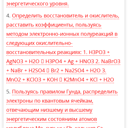
энергетического уровня.
Определить восстановитель и окислитель,
расставить коэффициенты, пользуясь
методом электронно-ионных полуреакций в
следующих окислительно-
восстановительных реакциях: 1. H3PO3 +
AgNO3 + H2O  H3PO4 + Ag + HNO3 2. NaBrO3
+ NaBr + H2SO4  Br2 + Na2SO4 + H2O 3.
MnO2 + KClO3 + KOH  K2MnO4 + KCl + H2O
Пользуясь правилом Гунда, распределить
электроны по квантовым ячейкам,
отвечающим низшему и высшему
энергетическим состояниям атомов
молибдена Mo, сурьмы Sb, кальция Ca.