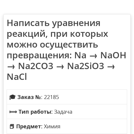
Написать уравнения
реакций, при которых
можно осуществить
превращения: Na → NaOH
→ Na2CO3 → Na2SiO3 →
NaCl
🎓
Заказ №
: 22185
⟾
Тип работы:
Задача
📕
Предмет:
Химия