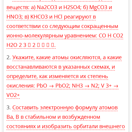
веществ: а) Na2CO3 и H2SO4; б) MgCO3 и
HNO3; в) KHCO3 и HCl реагируют в
соответствии со следующим сокращенным
ионно-молекулярным уравнением: CO H CO2
H2O 2 3  2    .
Укажите, какие атомы окисляются, а какие
восстанавливаются в указанных схемах, и
определите, как изменяется их степень
окисления: PbO → PbO2; NH3 → N2; V 3+ →
VO2+
Составить электронную формулу атомов
Ba, B в стабильном и возбужденном
состояниях и изобразить орбитали внешнего