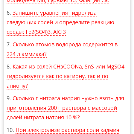
Запишите уравнения гидролиза
следующих солей и определите реакцию
среды: Fe2(SO4)3, AlCl3
Сколько атомов водорода содержится в
224 л аммиака?
Какая из солей СНзСООNa, SnS или MgSO4
гидролизуется как по катиону, так и по
аниону?
Сколько г нитрата натрия нужно взять для
приготовления 200 г раствора с массовой
долей нитрата натрия 10 %?
При электролизе раствора соли кадмия