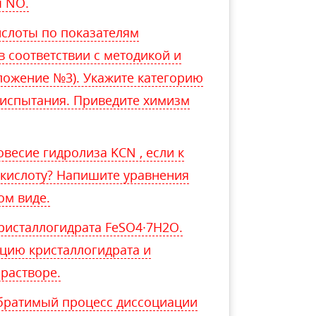
ы NO.
слоты по показателям
 соответствии с методикой и
ложение №3). Укажите категорию
 испытания. Приведите химизм
овесие гидролиза KCN , если к
) кислоту? Напишите уравнения
ом виде.
кристаллогидрата FeSO4∙7H2O.
цию кристаллогидрата и
 растворе.
обратимый процесс диссоциации