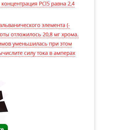
ая концентрация PCl5 равна 2,4
альванического элемента (-
аботы отложилось 20,8 мг хрома.
ммов уменьшилась при этом
числите силу тока в амперах