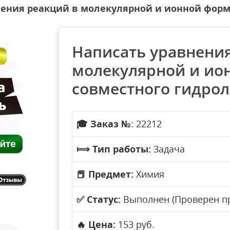
ения реакций в молекулярной и ионной форма
Написать уравнения
молекулярной и ио
совместного гидрол
🎓
Заказ №
: 22212
⟾
Тип работы:
Задача
📕
Предмет:
Химия
✅
Статус:
Выполнен (Проверен п
🔥
Цена:
153 руб.