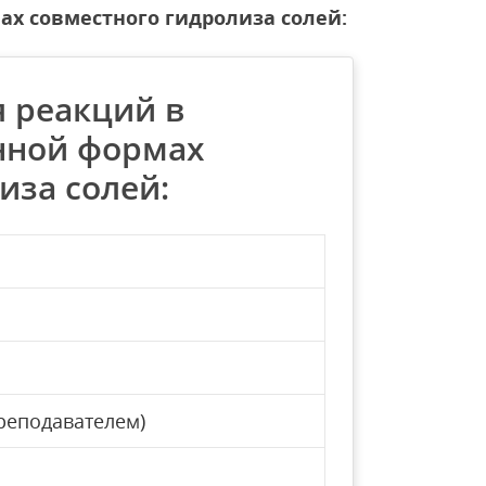
х совместного гидролиза солей:
 реакций в
нной формах
иза солей:
реподавателем)