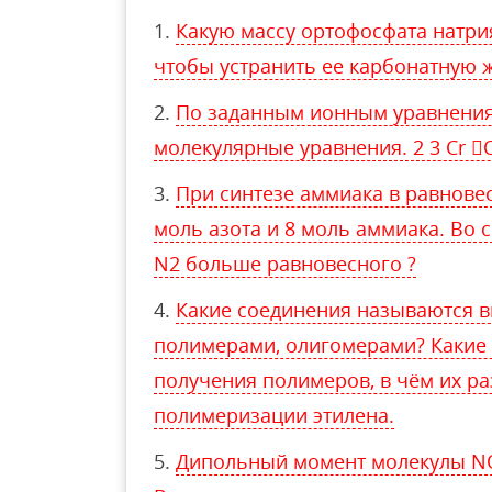
Какую массу ортофосфата натрия
чтобы устранить ее карбонатную ж
По заданным ионным уравнени
молекулярные уравнения. 2 3 Cr 
При синтезе аммиака в равновес
моль азота и 8 моль аммиака. Во 
N2 больше равновесного ?
Какие соединения называются 
полимерами, олигомерами? Какие 
получения полимеров, в чём их ра
полимеризации этилена.
Дипольный момент молекулы NO 