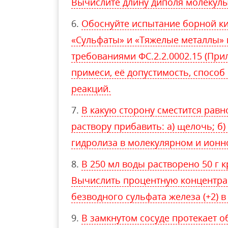
Вычислите длину диполя молекул
Обоснуйте испытание борной ки
«Сульфаты» и «Тяжелые металлы» в
требованиями ФС.2.2.0002.15 (При
примеси, её допустимость, способ
реакций.
В какую сторону сместится равн
раствору прибавить: а) щелочь; б
гидролиза в молекулярном и ионн
В 250 мл воды растворено 50 г 
Вычислить процентную концентра
безводного сульфата железа (+2) в
В замкнутом сосуде протекает 