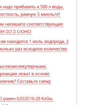
 надо прибавить к 500 л воды,
есткость, равную 5 ммоль/л?
ям напишите соответствующие
OH Cl  CrOHCl
ии находится 1 моль водорода, 2
сколько раз исходное количество
высокомолекулярными,
реакции лежат в основе
зличие? Составьте схему
равен 0,05310-29 Клм.