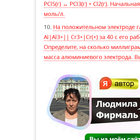
PCl5(г) ↔ PCl3(г) + Cl2(г). Начальн
моль/л.
На положительном электроде г
Al|Al3+|| Cr3+|Cr(+) за 40 с его р
Определите, на сколько миллигра
масса алюминиевого электрода. Вы