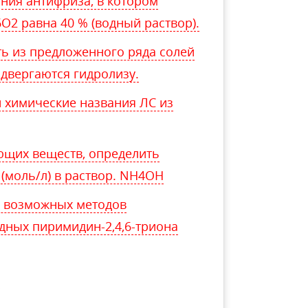
ния антифриза, в котором
O2 равна 40 % (водный раствор).
ть из предложенного ряда солей
одвергаются гидролизу.
 химические названия ЛС из
ющих веществ, определить
] (моль/л) в раствор. NH4OH
м возможных методов
дных пиримидин-2,4,6-триона