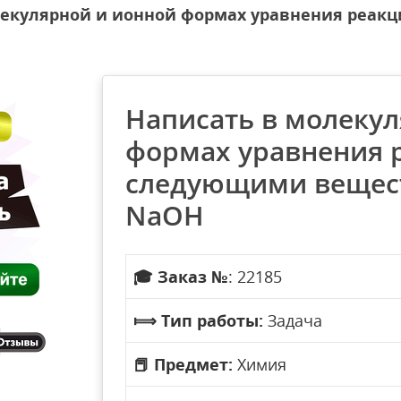
лекулярной и ионной формах уравнения реа
Написать в молеку
формах уравнения 
следующими вещест
NaOH
🎓
Заказ №
: 22185
⟾
Тип работы:
Задача
📕
Предмет:
Химия