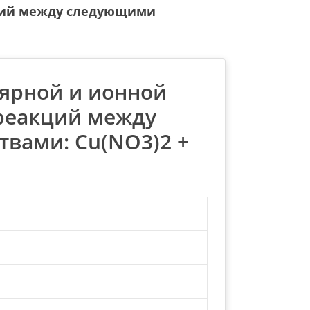
кций между следующими
лярной и ионной
реакций между
вами: Cu(NO3)2 +