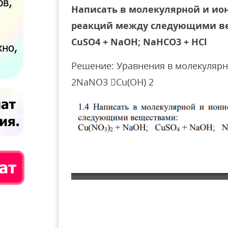
Написать в молекулярной и ио
реакций между следующими ве
CuSO4 + NaOH; NaHCO3 + HCl
Решение: Уравнения в молекулярн
2NaNO3 Cu(OH) 2