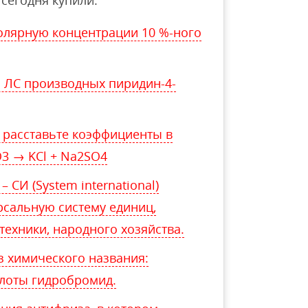
олярную концентрации 10 %-ного
 ЛС производных пиридин-4-
 расставьте коэффициенты в
O3 → KCl + Na2SO4
СИ (System international)
рсальную систему единиц,
техники, народного хозяйства.
з химического названия:
слоты гидробромид.