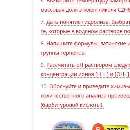
Вычислить температуру замерза
массовая доля этиленгликоля C2H6
Дать понятие гидролиза. Выбра
те, которые в водяном растворе п
Напишите формулы, латинские и
группы терпенов.
Рассчитать рН раствором следу
концентрации ионов [H + ] и [OH- 
Обоснуйте и приведите химиз
количественного анализа произво
(барбитуровой кислоты).