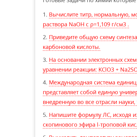
Вычислите титр, нормальную, м
раствора NaOH с ρ=1,109 г/см3 .
Приведите общую схему синтеза
карбоновой кислоты.
На основании электронных схем
уравнении реакции: KClO3 + Na2S
Международная система единиц – 
представляет собой единую униве
внедренную во все отрасли науки, 
Напишите формулу ЛС, исходя и
скопинового эфира l-троповой ки