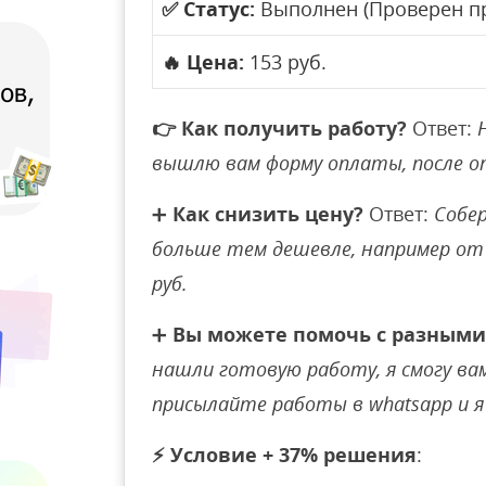
✅
Статус:
Выполнен (Проверен п
🔥
Цена:
153 руб.
👉
Как получить работу?
Ответ:
вышлю вам форму оплаты, после 
➕
Как снизить цену?
Ответ:
Собер
больше тем дешевле, например от 
руб.
➕
Вы можете помочь с разными
нашли готовую работу, я смогу вам 
присылайте работы в whatsapp и я 
⚡
Условие + 37% решения
: