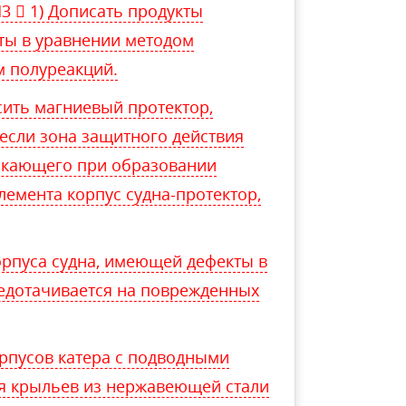
3  1) Дописать продукты
ты в уравнении методом
м полуреакций.
сить магниевый протектор,
если зона защитного действия
зникающего при образовании
емента корпус судна-протектор,
рпуса судна, имеющей дефекты в
едотачивается на поврежденных
орпусов катера с подводными
я крыльев из нержавеющей стали