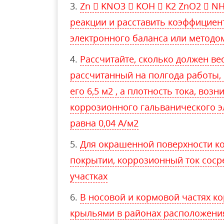
Zn  KNO3  KOH  K2 ZnO2  NH
реакции и расставить коэффициен
электронного баланса или методо
Рассчитайте, сколько должен ве
рассчитанный на полгода работы, 
его 6,5 м2 , а плотность тока, во
коррозионного гальванического эл
равна 0,04 А/м2
Для окрашенной поверхности ко
покрытии, коррозионный ток соср
участках
В носовой и кормовой частях к
крыльями в районах расположени