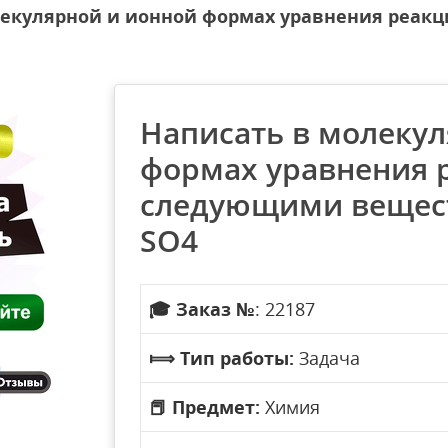
лекулярной и ионной формах уравнения реа
Написать в молеку
формах уравнения 
следующими вещест
SO4
🎓
Заказ №
: 22187
⟾
Тип работы:
Задача
📕
Предмет:
Химия