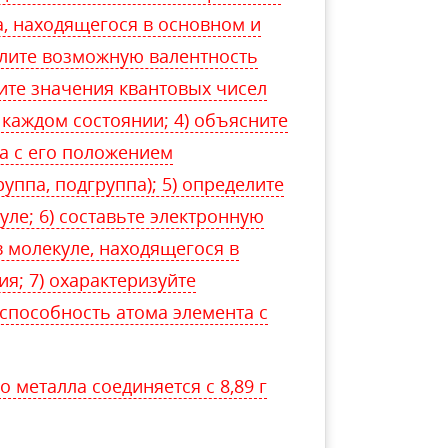
а, находящегося в основном и
лите возможную валентность
жите значения квантовых чисел
 каждом состоянии; 4) объясните
а с его положением
уппа, подгруппа); 5) определите
уле; 6) составьте электронную
 молекуле, находящегося в
я; 7) охарактеризуйте
способность атома элемента с
о металла соединяется с 8,89 г