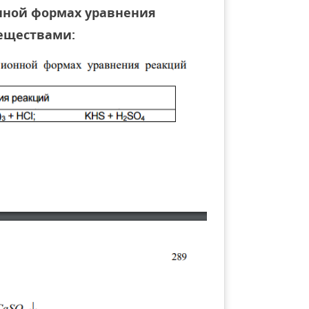
нной формах уравнения
еществами: