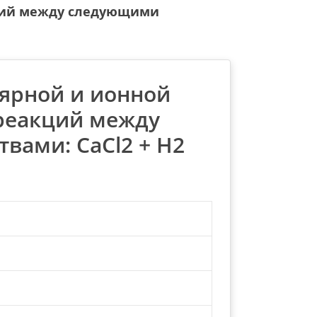
кций между следующими
лярной и ионной
реакций между
вами: CaCl2 + H2