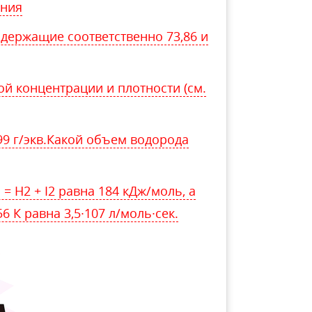
ения
одержащие соответственно 73,86 и
й концентрации и плотности (см.
99 г/экв.Какой объем водорода
= Н2 + I2 равна 184 кДж/моль, а
6 К равна 3,5∙107 л/моль∙сек.