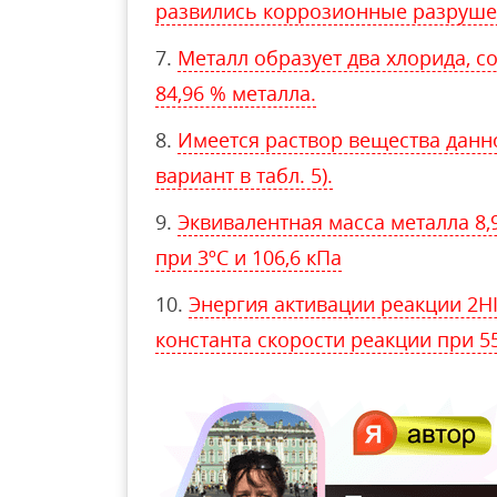
развились коррозионные разруш
Металл образует два хлорида, с
84,96 % металла.
Имеется раствор вещества данно
вариант в табл. 5).
Эквивалентная масса металла 8,
при 3ºС и 106,6 кПа
Энергия активации реакции 2HI 
константа скорости реакции при 55