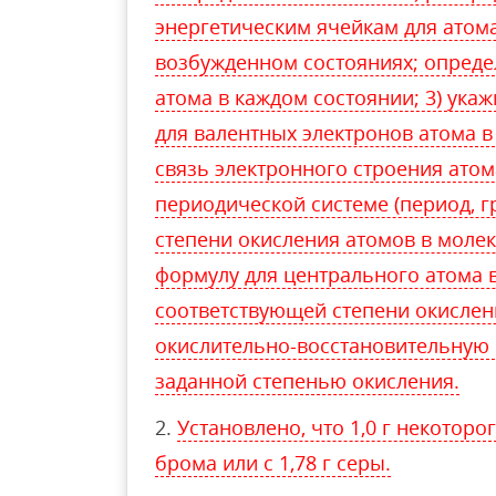
энергетическим ячейкам для атом
возбужденном состояниях; опреде
атома в каждом состоянии; 3) ука
для валентных электронов атома в
связь электронного строения атом
периодической системе (период, гр
степени окисления атомов в молек
формулу для центрального атома в
соответствующей степени окислени
окислительно-восстановительную 
заданной степенью окисления.
Установлено, что 1,0 г некоторог
брома или с 1,78 г серы.