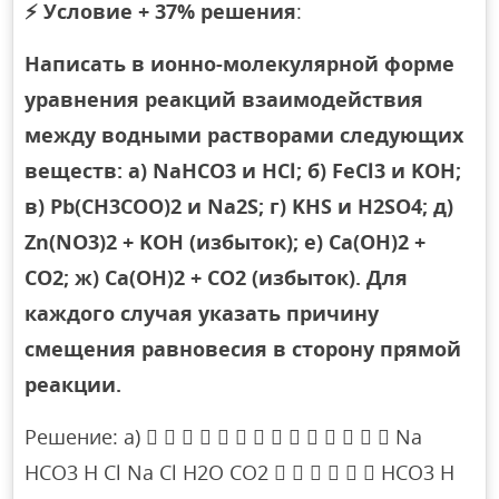
⚡
Условие + 37% решения
:
Написать в ионно-молекулярной форме
уравнения реакций взаимодействия
между водными растворами следующих
веществ: а) NaHCO3 и HCl; б) FeCl3 и KOH;
в) Pb(CH3COO)2 и Na2S; г) KHS и H2SO4; д)
Zn(NO3)2 + KOH (избыток); е) Ca(OH)2 +
CO2; ж) Ca(OH)2 + CO2 (избыток). Для
каждого случая указать причину
смещения равновесия в сторону прямой
реакции.
Решение: а)               Na
HCO3 H Cl Na Cl H2O CO2       HCO3 H