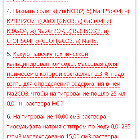
Назвать соли: а) Zn(NO3)2; б) NaH2SbO4; в)
K2H2P2O7; г) Al(OH)2NO3; д) CaCrO4; е)
K3AsO4; ж) Na2Cr2O7; з) Ba(HSO3)2; и)
CrOHSO4; к) (CuOH)2CO3; л) NaHS.
Какую навеску технической
кальцинированной соды, массовая доля
примесей в которой составляет 2,3 %, надо
взять для определения содержания в ней
Na2CO3, чтобы на титрование пошло 25 мл
0,01 н. раствора HCl?
На титрование 10,00 см3 раствора
тиосульфата натрия с титром по йоду 0,01285
г/см3 израсходовано 15,00 см3 раствора