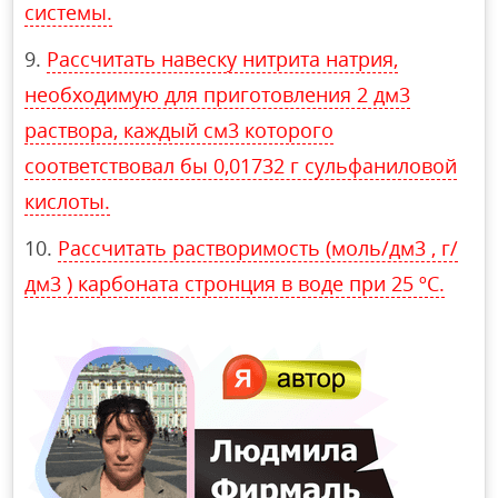
системы.
Рассчитать навеску нитрита натрия,
необходимую для приготовления 2 дм3
раствора, каждый см3 которого
соответствовал бы 0,01732 г сульфаниловой
кислоты.
Рассчитать растворимость (моль/дм3 , г/
дм3 ) карбоната стронция в воде при 25 ºС.