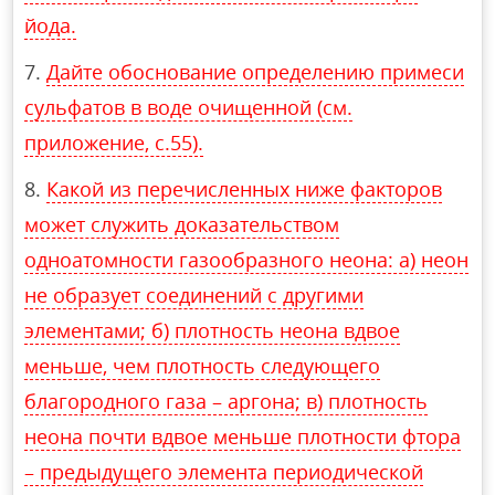
йода.
Дайте обоснование определению примеси
сульфатов в воде очищенной (см.
приложение, с.55).
Какой из перечисленных ниже факторов
может служить доказательством
одноатомности газообразного неона: а) неон
не образует соединений с другими
элементами; б) плотность неона вдвое
меньше, чем плотность следующего
благородного газа – аргона; в) плотность
неона почти вдвое меньше плотности фтора
– предыдущего элемента периодической