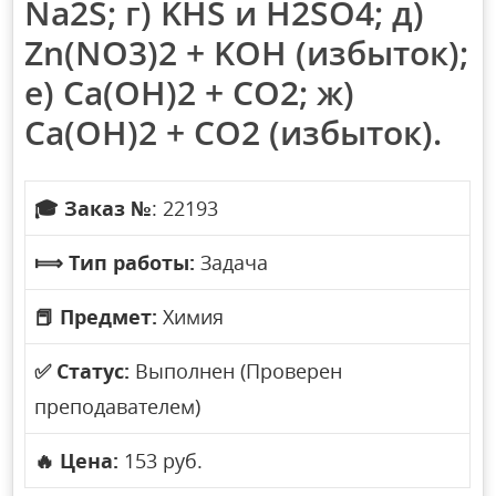
Na2S; г) KHS и H2SO4; д)
Zn(NO3)2 + KOH (избыток);
е) Ca(OH)2 + CO2; ж)
Ca(OH)2 + CO2 (избыток).
🎓
Заказ №
: 22193
⟾
Тип работы:
Задача
📕
Предмет:
Химия
✅
Статус:
Выполнен (Проверен
преподавателем)
🔥
Цена:
153 руб.