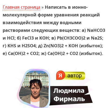
Главная страница
»
Написать в ионно-
молекулярной форме уравнения реакций
взаимодействия между водными
растворами следующих веществ: а) NaHCO3
и HCl; б) FeCl3 и KOH; в) Pb(CH3COO)2 и Na2S;
г) KHS и H2SO4; д) Zn(NO3)2 + KOH (избыток);
е) Ca(OH)2 + CO2; ж) Ca(OH)2 + CO2 (избыток).