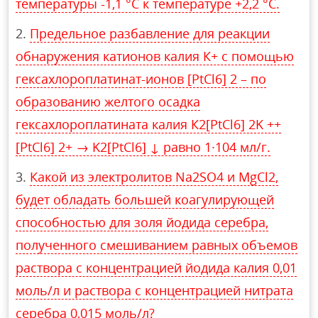
температуры -1,1 °С к температуре +2,2 °С.
Предельное разбавление для реакции
обнаружения катионов калия К+ с помощью
гексахлороплатинат-ионов [PtCl6] 2 – по
образованию желтого осадка
гексахлороплатината калия К2[PtCl6] 2K ++
[PtCl6] 2+ → K2[PtCl6] ↓ равно 1∙104 мл/г.
Какой из электролитов Na2SO4 и MgCl2,
будет обладать большей коагулирующей
способностью для золя йодида серебра,
полученного смешиванием равных объемов
раствора с концентрацией йодида калия 0,01
моль/л и раствора с концентрацией нитрата
серебра 0,015 моль/л?