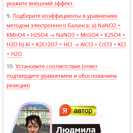
укажите внешний эффект.
Подберите коэффициенты в уравнениях
методом электронного баланса: а) NaNO2 +
KMnO4 + H2SO4 → NaNO3 + MnSO4 + K2SO4 +
H2O b) Al + K2Cr2O7 + HCl → AlCl3 + CrCl3 + KCl
+ H2O
Установите соответствие (ответ
подтвердите уравнением и обоснованием
реакции)