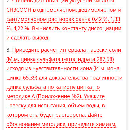
Степень диссоциации уксусной кислоты
CH3COOH в одномолярном, децимолярном и
сантимолярном растворах равна 0,42 %, 1,33
%, 4,22 %. Вычислить константу диссоциации
и сделать вывод.
Приведите расчет интервала навески соли
(М.м. цинка сульфата гептагидрата 287,58)
исходя из чувствительности иона (И.м. иона
цинка 65,39) для доказательства подлинности
цинка сульфата по катиону цинка по
методике А (Приложение №2). Укажите
навеску для испытания, объем воды, в
котором она будет растворена. Дайте
обоснование методике, приведите химизм,