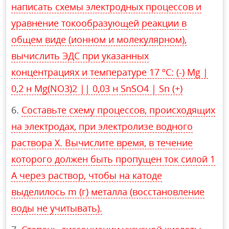
написать схемы электродных процессов и
уравнение токообразующей реакции в
общем виде (ионном и молекулярном),
вычислить ЭДС при указанных
концентрациях и температуре 17 ºС: (-) Mg |
0,2 н Mg(NO3)2 || 0,03 н SnSO4 | Sn (+)
Составьте схему процессов, происходящих
на электродах, при электролизе водного
раствора X. Вычислите время, в течение
которого должен быть пропущен ток силой 1
А через раствор, чтобы на катоде
выделилось m (г) металла (восстановление
воды не учитывать).