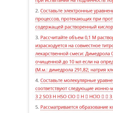
при испытании на подлинность ло
Составьте электронные уравнен
процессов, протекающих при прот
содержащей растворенный кислор
Рассчитайте объем 0,1 М раство
израсходуется на совместное тит
лекарственной смеси: Димедрола 0
очищенной до 10 мл если на опред
(М.м.: димедрола 291,82; натрия хл
Составьте молекулярные уравне
соответствуют следующие ионно-м
3 2 SO3 H HSO ClO  H  HClO   3
Рассматривается образование к