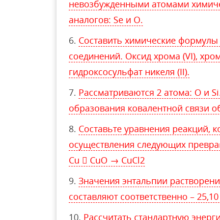
невозбужденными атомами химиче
аналогов: Se и O.
Составить химические формулы
соединений. Оксид хрома (VI), хро
гидроксосульфат никеля (II).
Рассматриваются 2 атома: O и S
образования ковалентной связи о
Составьте уравнения реакций, к
осуществления следующих превра
Cu  CuO → CuCl2
Значения энтальпии растворени
составляют соответственно – 25,10
Рассчитать стандартную энерг