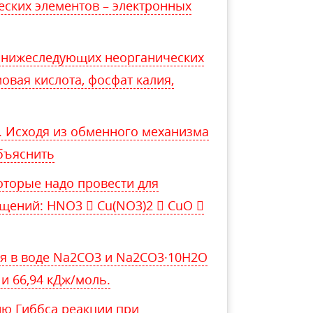
ских элементов – электронных
 нижеследующих неорганических
мовая кислота, фосфат калия,
i. Исходя из обменного механизма
бъяснить
оторые надо провести для
щений: HNO3  Cu(NO3)2  CuO 
я в воде Na2CO3 и Na2CO3·10H2O
 и 66,94 кДж/моль.
ию Гиббса реакции при