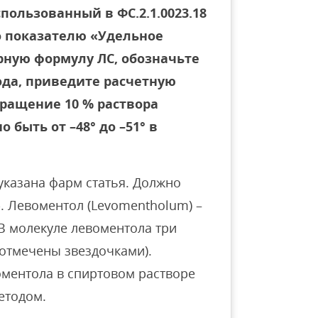
пользованный в ФС.2.1.0023.18
 показателю «Удельное
рную формулу ЛС, обозначьте
да, приведите расчетную
ращение 10 % раствора
 быть от –48° до –51° в
указана фарм статья. Должно
». Левоментол (Levomentholum) –
 молекуле левоментола три
(отмечены звездочками).
ментола в спиртовом растворе
етодом.