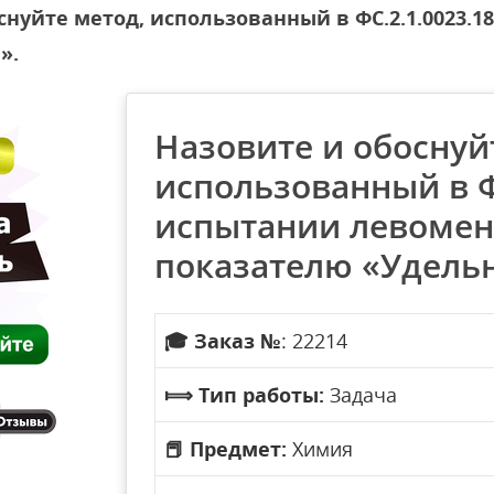
снуйте метод, использованный в ФС.2.1.0023.
».
Назовите и обоснуй
использованный в Ф
испытании левомен
показателю «Удель
🎓
Заказ №
: 22214
⟾
Тип работы:
Задача
📕
Предмет:
Химия