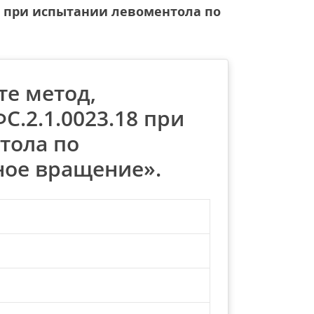
18 при испытании левоментола по
те метод,
С.2.1.0023.18 при
тола по
ное вращение».