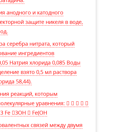
ратадина.
ия анодного и катодного
екторной защите никеля в воде,
од.
ра серебра нитрата, который
рование ингредиентов
,05 Натрия хлорида 0,085 Воды
еление взято 0,5 мл раствора
орида 58,44).
ния реакций, которым
олекулярные уравнения:     
 3 Fe 3OH  Fe(OH
овалентных связей между двумя