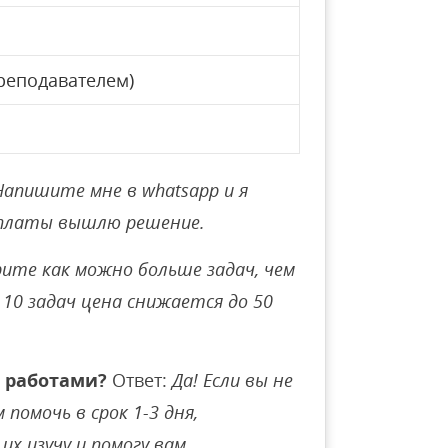
реподавателем)
Напишите мне в whatsapp и я
оплаты вышлю решение.
ите как можно больше задач, чем
10 задач цена снижается до 50
 работами?
Ответ:
Да! Если вы не
помочь в срок 1-3 дня,
их изучу и помогу вам.