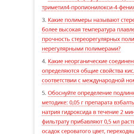
триметил4-пропионилокси-4-фени
Какие полимеры называют стер
более высокая температура плавл
прочность стереорегулярных пол
нерегулярными полимерами?
Какие неорганические соединени
определяются общие свойства кис
соответствии с международной но
Обоснуйте определение подлинно
методике: 0,05 г препарата взбалт
натрия гидроксида в течение 2 ми
фильтрату прибавляют 0,5 мл раст
осадок сероватого цвет, переходя