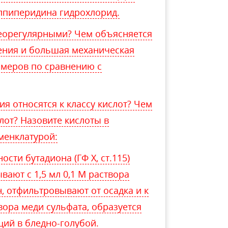
лпиперидина гидрохлорид.
еорегулярными? Чем объясняется
ения и большая механическая
имеров по сравнению с
я относятся к классу кислот? Чем
лот? Назовите кислоты в
менклатурой:
сти бутадиона (ГФ Х, ст.115)
ывают с 1,5 мл 0,1 М раствора
н, отфильтровывают от осадка и к
вора меди сульфата, образуется
щий в бледно-голубой.