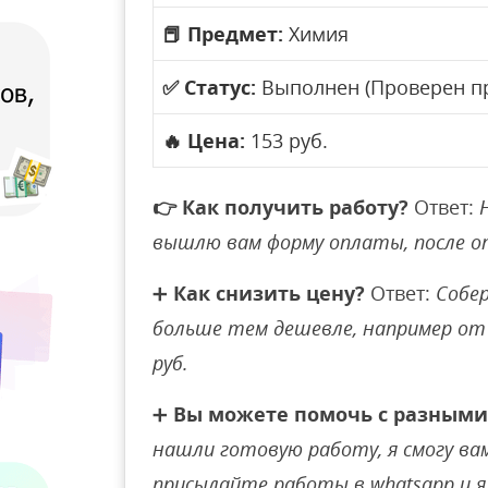
📕
Предмет:
Химия
✅
Статус:
Выполнен (Проверен п
🔥
Цена:
153 руб.
👉
Как получить работу?
Ответ:
вышлю вам форму оплаты, после 
➕
Как снизить цену?
Ответ:
Собер
больше тем дешевле, например от 
руб.
➕
Вы можете помочь с разными
нашли готовую работу, я смогу вам 
присылайте работы в whatsapp и я 