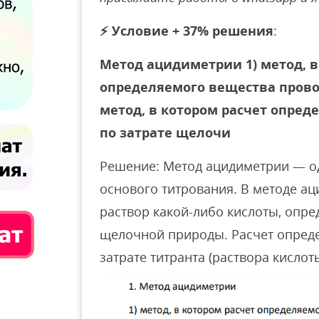
⚡
Условие + 37% решения
:
Метод ацидиметрии 1) метод, в
определяемого вещества провод
метод, в котором расчет опред
по затрате щелочи
Решение: Метод ацидиметрии — од
основого титрования. В методе ац
раствор какой-либо кислоты, опр
щелочной природы. Расчет опред
затрате титранта (раствора кислоты