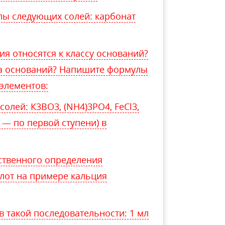
ы следующих солей: карбонат
я относятся к классу оснований?
а оснований? Напишите формулы
элементов:
олей: К3BO3, (NH4)3PO4, FeCl3,
 — по первой ступени) в
ственного определения
лот на примере кальция
 такой последовательности: 1 мл