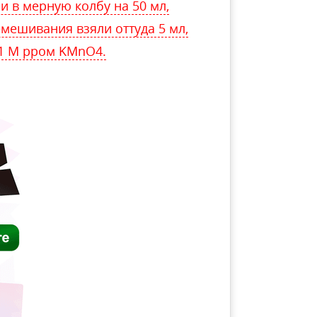
 в мерную колбу на 50 мл,
емешивания взяли оттуда 5 мл,
,1 М рром KMnO4.