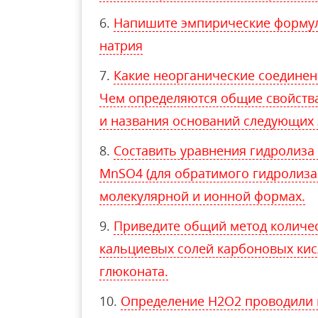
Напишите эмпирические формул
натрия
Какие неорганические соединени
Чем определяются общие свойств
и названия оснований следующих 
Составить уравнения гидролиза с
MnSO4 (для обратимого гидролиза
молекулярной и ионной формах.
Приведите общий метод количе
кальциевых солей карбоновых кис
глюконата.
Определение H2O2 проводили в