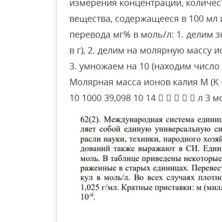
измерения концентрации, количе
вещества, содержащееся в 100 мл 
перевода мг% в моль/л: 1. делим 
в г), 2. делим на молярную массу 
3. умножаем на 10 (находим число 
Молярная масса ионов калия M (K + 
10 1000 39,098 10 14      л 3 м