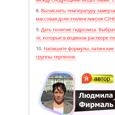
Вычислить температуру замерза
массовая доля этиленгликоля C2H6
Дать понятие гидролиза. Выбра
те, которые в водяном растворе п
Напишите формулы, латинские 
группы терпенов.