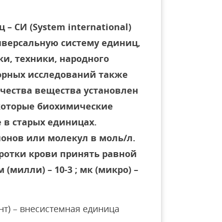
 СИ (System international)
иверсальную систему единиц,
ки, техники, народного
торных исследований также
чества вещества установлен
которые биохимические
 в старых единицах.
онов или молекул в моль/л.
оротки крови принять равной
 (милли) – 10-3 ; мк (микро) –
т) – внесистемная единица