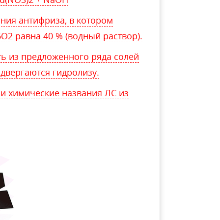
ния антифриза, в котором
O2 равна 40 % (водный раствор).
ть из предложенного ряда солей
одвергаются гидролизу.
и химические названия ЛС из