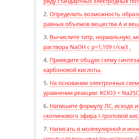
ряду стандартных электродных по
Определить возможность образ
равных объемов вещества А и веще
Вычислите титр, нормальную, м
раствора NaOH с ρ=1,109 г/см3 .
Приведите общую схему синтеза
карбоновой кислоты.
На основании электронных схем
уравнении реакции: KClO3 + Na2S
Напишите формулу ЛС, исходя и
скопинового эфира l-троповой ки
Написать в молекулярной и ион
между следующими веществами: C