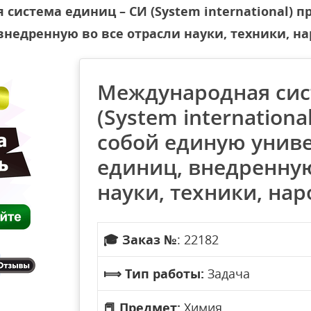
система единиц – СИ (System international) 
недренную во все отрасли науки, техники, на
Международная сис
(System internationa
собой единую унив
единиц, внедренную
науки, техники, нар
🎓
Заказ №
: 22182
⟾
Тип работы:
Задача
📕
Предмет:
Химия