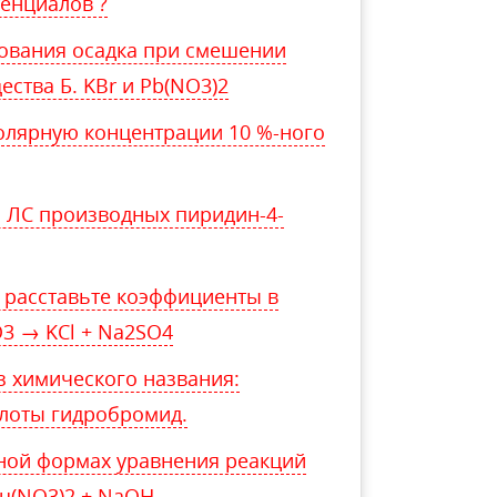
тенциалов ?
ования осадка при смешении
ства Б. KBr и Pb(NO3)2
олярную концентрации 10 %-ного
 ЛС производных пиридин-4-
 расставьте коэффициенты в
O3 → KCl + Na2SO4
з химического названия:
слоты гидробромид.
ной формах уравнения реакций
u(NO3)2 + NaOH