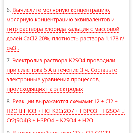
Вычислите молярную концентрацию,
молярную концентрацию эквивалентов и
титр раствора хлорида кальция с массовой
долей СаCl2 20%, плотность раствора 1,178 г/
см3 .
Электролиз раствора K2SO4 проводили
при силе тока 5 А в течение 3 ч. Составьте
электронные уравнения процессов,
происходящих на электродах
Реакции выражаются схемами: I2 + Cl2 +
Н2О  НIO3 + HCl K2Cr2O7 + H3PO3 + H2SO4 
Cr2(SO4)3 + H3PO4 + K2SO4 + H2O
В гомогенной системе СО + Cl2 COCl2