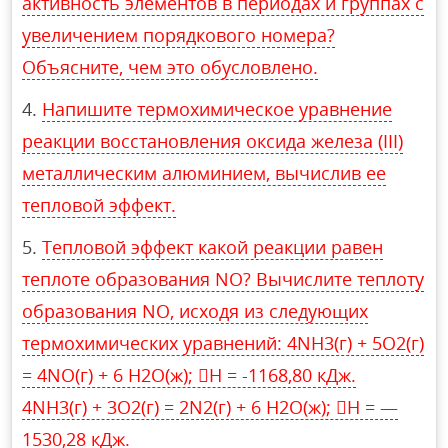
активность элементов в периодах и группах с
увеличением порядкового номера?
Объясните, чем это обусловлено.
Напишите термохимическое уравнение
реакции восстановления оксида железа (III)
металлическим алюминием, вычислив ее
тепловой эффект.
Тепловой эффект какой реакции равен
теплоте образования NO? Вычислите теплоту
образования NO, исходя из следующих
термохимических уравнений: 4NH3(г) + 5O2(г)
= 4NO(г) + 6 H2O(ж); Н = -1168,80 кДж.
4NH3(г) + 3O2(г) = 2N2(г) + 6 H2O(ж); Н = —
1530,28 кДж.