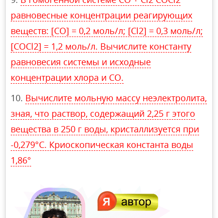
равновесные концентрации реагирующих
веществ: [СО] = 0,2 моль/л; [Cl2] = 0,3 моль/л;
[СОСl2] = 1,2 моль/л. Вычислите константу
равновесия системы и исходные
концентрации хлора и СО.
Вычислите мольную массу неэлектролита,
зная, что раствор, содержащий 2,25 г этого
вещества в 250 г воды, кристаллизуется при
-0,279°С. Криоскопическая константа воды
1,86°