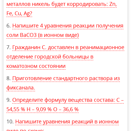
металлов никель будет корродировать: Zn,
Fe, Cu, Ag?
Напишите 4 уравнения реакции получения
соли BaCO3 (в ионном виде)
Гражданин С. доставлен в реанимационное
отделение городской больницы в
коматозном состоянии
Приготовление стандартного раствора из
фиксанала.
Определите формулу вещества состава: C –
54,55 % H – 9,09 % O – 36,6 %
Напишите уравнения реакций в ионном
виде по схеме: