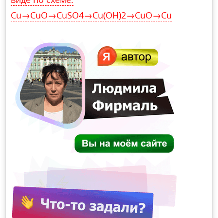
Cu→CuO→CuSO4→Cu(OH)2→CuO→Cu