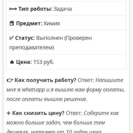
⟾
Тип работы:
Задача
📕
Предмет:
Химия
✅
Статус:
Выполнен (Проверен
преподавателем)
🔥
Цена:
153 руб.
👉
Как получить работу?
Ответ:
Напишите
мне в whatsapp и я вышлю вам форму оплаты,
после оплаты вышлю решение.
➕
Как снизить цену?
Ответ:
Соберите как
можно больше задач, чем больше тем
дешевле, например от 10 задач цена