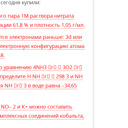
сегодня купили:
го пара 1М раствора нитрата
ии 61,8 % и плотность 1,05 г/мл.
тся электронами раньше: 3d или
 электронную конфигурацию атома
8.
о уравнению 4NH3 г  3O2 г
пределите Н NH г  298 3 и NH
я NH г 3 в воде равна –34,65
, NO– 2 и К+ можно составить
мплексных соединений кобальта,