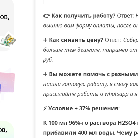
👉
Как получить работу?
Ответ:
вышлю вам форму оплаты, после 
➕
Как снизить цену?
Ответ:
Собер
больше тем дешевле, например от 
руб.
➕
Вы можете помочь с разными
нашли готовую работу, я смогу вам 
присылайте работы в whatsapp и я 
⚡
Условие + 37% решения
:
К 100 мл 96%-го раствора H2SO4
прибавили 400 мл воды. Чему р