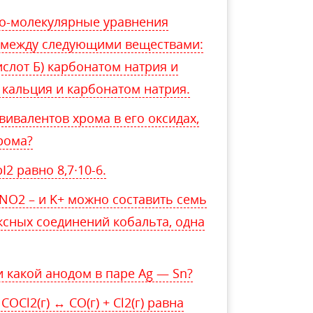
но-молекулярные уравнения
е между следующими веществами:
ислот Б) карбонатом натрия и
 кальция и карбонатом натрия.
ивалентов хрома в его оксидах,
хрома?
2 равно 8,7∙10-6.
 NO2 – и K+ можно составить семь
сных соединений кобальта, одна
и какой анодом в паре Ag — Sn?
OCl2(г) ↔ CO(г) + Cl2(г) равна