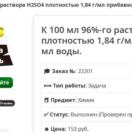
о раствора H2SO4 плотностью 1,84 г/мл прибави
К 100 мл 96%-го ра
плотностью 1,84 г/
мл воды.
🎓
Заказ №
: 22201
⟾
Тип работы:
Задача
📕
Предмет:
Химия
✅
Статус:
Выполнен (Проверен п
🔥
Цена:
153 руб.