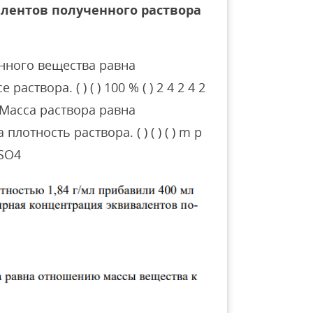
лентов полученного раствора
нного вещества равна
створа. ( ) ( ) 100 % ( ) 2 4 2 4 2
 Масса раствора равна
отность раствора. ( ) ( ) ( ) m р
 SO4