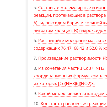
Составьте молекулярные и ион
реакций, протекающих в раствор
А) гидроксидом бария и соляной к
нитратом кальция; В) гидроксидом
Рассчитайте молярные массы экв
содержащих 76,47; 68,42 и 52,0 % 
Произведение растворимости РbI
Из сочетания частиц Co3+, NH3,
координационных формул комплек
из которых [Co(NH3)6](NO2)3.
Какой металл является катодом 
Константа равновесия реакции C