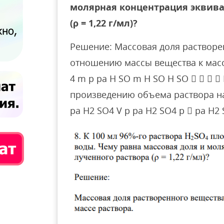
молярная концентрация эквива
(ρ = 1,22 г/мл)?
Решение: Массовая доля растворе
отношению массы вещества к массе ра
4 m р ра H SO m H SO H SO    
произведению объема раствора на пл
ра H2 SO4 V р ра H2 SO4 р  ра H2