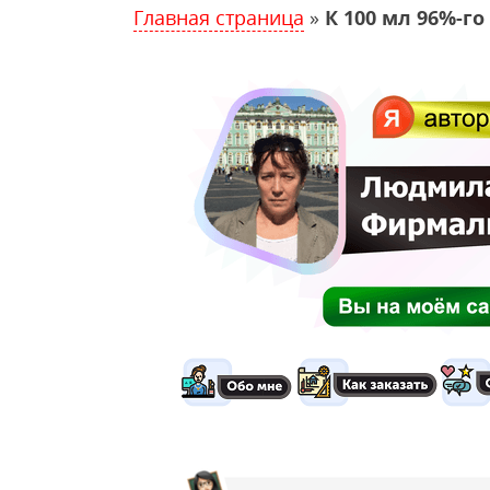
Главная страница
»
К 100 мл 96%-г