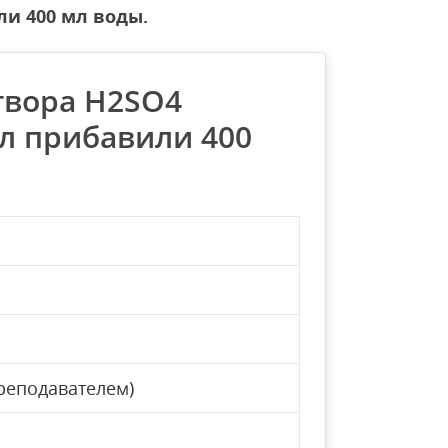
ли 400 мл воды.
створа H2SO4
мл прибавили 400
реподавателем)