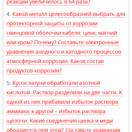
реакции увеличилось в 64 раза?
Какой металл целесообразней выбрать для
протекторной защиты от коррозии
свинцовой оболочки кабеля: цинк, магний
или хром? Почему? Составьте электронные
уравнения анодного и катодного процессов
атмосферной коррозии. Каков состав
продуктов коррозии?
Кусок латуни обработали азотной
кислотой. Раствор разделили на две части. К
одной из них прибавили избыток раствора
аммиака, к другой – избыток раствора
щелочи. Какие соединения цинка и меди
образуются при этом? Составьте уравнения