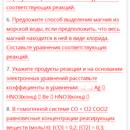
соответствующих реакций.
Предложите способ выделения магния из
морской воды, если предположить, что весь
магний находится в ней в виде хлорида.
Составьте уравнения соответствующих
реакций.
Укажите продукты реакции и на основании
электронных уравнений расставьте
коэффициенты в уравнении: …; …; Ag 
HNO3(конц)  Be  HNO3(конц) 
В гомогенной системе СО + Cl2 COCl2
равновесные концентрации реагирующих
веществ (моль/л): [СО] = 0,2; [Cl2] = 0,3;