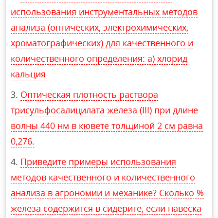
использования инструментальных методов
анализа (оптических, электрохимических,
хроматографических) для качественного и
количественного определения: а) хлорид
кальция
Оптическая плотность раствора
трисульфосалицилата железа (III) при длине
волны 440 нм в кювете толщиной 2 см равна
0,276.
Приведите примеры использования
методов качественного и количественного
анализа в агрономии и механике? Сколько %
железа содержится в сидерите, если навеска