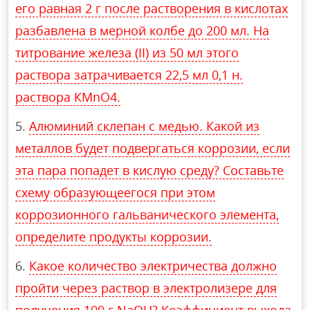
его равная 2 г после растворения в кислотах
разбавлена в мерной колбе до 200 мл. На
титрование железа (II) из 50 мл этого
раствора затрачивается 22,5 мл 0,1 н.
раствора КМnО4.
Алюминий склепан с медью. Какой из
металлов будет подвергаться коррозии, если
эта пара попадет в кислую среду? Составьте
схему образующеегося при этом
коррозионного гальванического элемента,
определите продукты коррозии.
Какое количество электричества должно
пройти через раствор в электролизере для