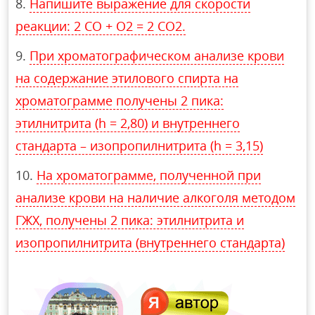
Напишите выражение для скорости
реакции: 2 СО + О2 = 2 СО2.
При хроматографическом анализе крови
на содержание этилового спирта на
хроматограмме получены 2 пика:
этилнитрита (h = 2,80) и внутреннего
стандарта – изопропилнитрита (h = 3,15)
На хроматограмме, полученной при
анализе крови на наличие алкоголя методом
ГЖХ, получены 2 пика: этилнитрита и
изопропилнитрита (внутреннего стандарта)