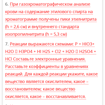
При газохроматографическом анализе
крови на содержание этилового спирта на
хроматограмме получены пики этилнитрита
(h = 2,6 см) и внутреннего стандарта
изопропилнитрита (h = 5,3 см)
Реакции выражаются схемами: Р + НIO3+
Н2О  Н3РО4 + HI H2S + Cl2 + Н2О  H2SO4 +
HCl Составьте электронные уравнения.
Расставьте коэффициенты в уравнениях
реакций. Для каждой реакции укажите, какое
вещество является окислителем, какое –
восстановителем; какое вещество
окисляется, какое – восстанавливается.