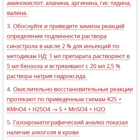
аминокислот: аланина, аргинина, гис-тидина,
валина.
Обоснуйте и приведите химизм реакций
определения подлинности раствора
синэстрола в масле 2 % для инъекций по
методикам НД: 1 мл препарата растворяют в
5 мл бензола и встряхивают с 20 мл 2,5 %
раствора натрия гидроксида.
Окислительно-восстановительные реакции
протекают по приведенным схемам K2S +
KMnO4 + H2SO4 → S + MnSO4 + H2O
Газохроматографический анализ показал
наличие алкоголя в крови