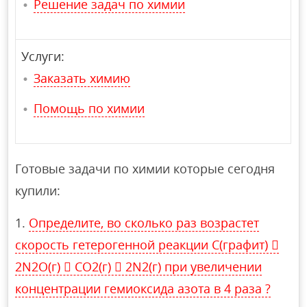
Решение задач по химии
Услуги:
Заказать химию
Помощь по химии
Готовые задачи по химии которые сегодня
купили:
Определите, во сколько раз возрастет
скорость гетерогенной реакции С(графит) 
2N2О(г)  СO2(г)  2N2(г) при увеличении
концентрации гемиоксида азота в 4 раза ?