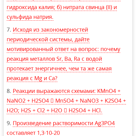
гидроксида калия; б) нитрата свинца (II) и
сульфида натрия.
Исходя из закономерностей
периодической системы, дайте
мотивированный ответ на вопрос: почему
реакция металлов Sr, Ba, Ra с водой
протекает энергичнее, чем та же самая
реакция с Mg и Ca?
Реакции выражаются схемами: KMnO4 +
NaNO2 + H2SO4  MnSO4 + NaNO3 + K2SO4 +
H2O; H2S + Cl2 + H2O  H2SO4 + HCl.
Произведение растворимости Ag3PO4
составляет 1,3∙10-20