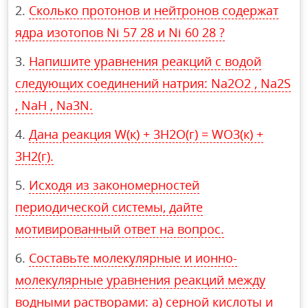
Сколько протонов и нейтронов содержат
ядра изотопов Ni 57 28 и Ni 60 28 ?
Напишите уравнения реакций с водой
следующих соединений натрия: Na2O2 , Na2S
, NaH , Na3N.
Дана реакция W(к) + 3H2O(г) = WO3(к) +
3H2(г).
Исходя из закономерностей
периодической системы, дайте
мотивированный ответ на вопрос.
Составьте молекулярные и ионно-
молекулярные уравнения реакций между
водными растворами: а) серной кислоты и