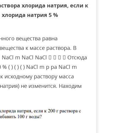
створа хлорида натрия, если к
й хлорида натрия 5 %
нного вещества равна
ещества к массе раствора. В
 ра NaCl m NaCl NaCl     Отсюда
( ) ( ) ( ) NaCl m р ра NaCl m
 к исходному раствору масса
натрия) не изменится. Находим