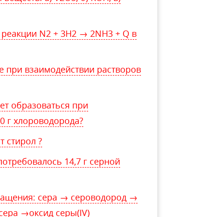
 реакции N2 + 3H2 → 2NH3 + Q в
е при взаимодействии растворов
ет образоваться при
40 г хлороводорода?
 стирол ?
потребовалось 14,7 г серной
ащения: сера → сероводород →
ера →оксид серы(IV)