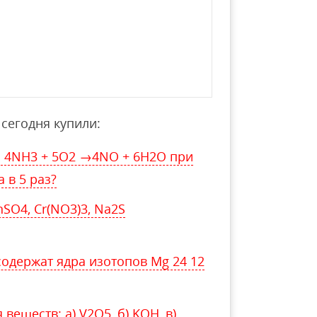
сегодня купили:
и 4NH3 + 5O2 →4NO + 6H2O при
 в 5 раз?
SO4, Cr(NO3)3, Na2S
содержат ядра изотопов Mg 24 12
еществ: а) V2O5, б) KOH, в)