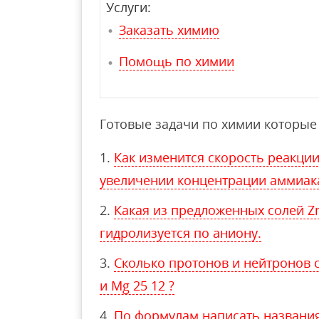
Услуги:
Заказать химию
Помощь по химии
Готовые задачи по химии которые 
Как изменится скорость реакци
увеличении концентрации аммиака
Какая из предложенных солей Zn
гидролизуется по аниону.
Сколько протонов и нейтронов 
и Mg 25 12 ?
По формулам написать названия в