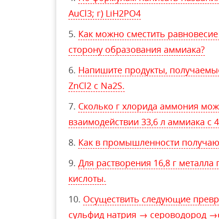
AuCl3; г) LiH2PO4
Как можно сместить равновесие
сторону образования аммиака?
Напишите продукты, получаемы
ZnCl2 с Na2S.
Сколько г хлорида аммония мож
взаимодействии 33,6 л аммиака с 
Как в промышленности получают
Для растворения 16,8 г металла 
кислоты.
Осуществить следующие превр
сульфид натрия → сероводород →с