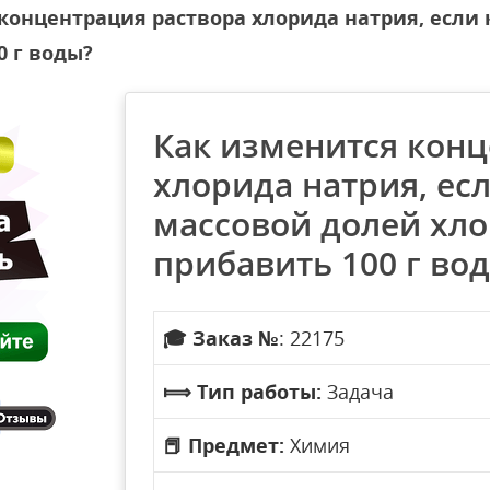
концентрация раствора хлорида натрия, если к
0 г воды?
Как изменится конц
хлорида натрия, есл
массовой долей хло
прибавить 100 г во
🎓
Заказ №
: 22175
⟾
Тип работы:
Задача
📕
Предмет:
Химия