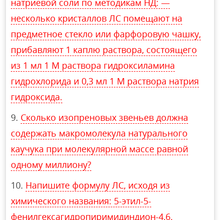
натриевой соли по методикам НД: —
несколько кристаллов ЛС помещают на
предметное стекло или фарфоровую чашку,
прибавляют 1 каплю раствора, состоящего
из 1 мл 1 М раствора гидроксиламина
гидрохлорида и 0,3 мл 1 М раствора натрия
гидроксида.
Сколько изопреновых звеньев должна
содержать макромолекула натурального
каучука при молекулярной массе равной
одному миллиону?
Напишите формулу ЛС, исходя из
химического названия: 5-этил-5-
фенилгексагидропиримидиндион-4,6.