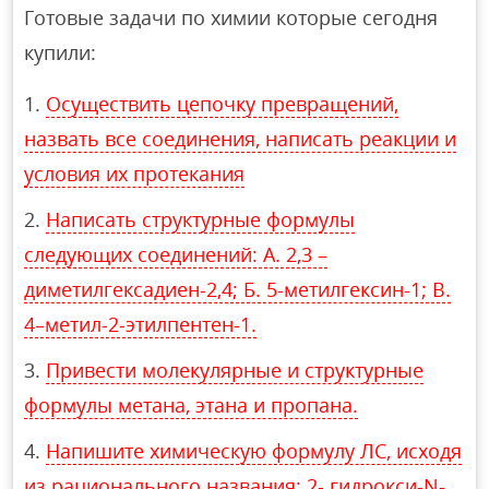
Готовые задачи по химии которые сегодня
купили:
Осуществить цепочку превращений,
назвать все соединения, написать реакции и
условия их протекания
Написать структурные формулы
следующих соединений: А. 2,3 –
диметилгексадиен-2,4; Б. 5-метилгексин-1; В.
4–метил-2-этилпентен-1.
Привести молекулярные и структурные
формулы метана, этана и пропана.
Напишите химическую формулу ЛС, исходя
из рационального названия: 2- гидрокси-N-