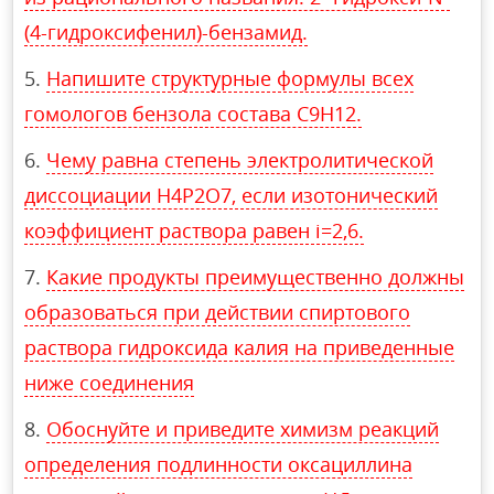
(4-гидроксифенил)-бензамид.
Напишите структурные формулы всех
гомологов бензола состава C9H12.
Чему равна степень электролитической
диссоциации H4P2O7, если изотонический
коэффициент раствора равен i=2,6.
Какие продукты преимущественно должны
образоваться при действии спиртового
раствора гидроксида калия на приведенные
ниже соединения
Обоснуйте и приведите химизм реакций
определения подлинности оксациллина