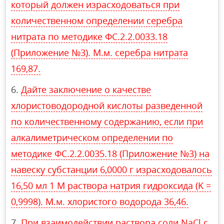
который должен израсходоваться при
количественном определении серебра
нитрата по методике ФС.2.2.0033.18
(Приложение №3). М.м. серебра нитрата
169,87.
Дайте заключение о качестве
хлористоводородной кислоты разведенной
по количественному содержанию, если при
алкалиметрическом определении по
методике ФС.2.2.0035.18 (Приложение №3) на
навеску субстанции 6,0000 г израсходовалось
16,50 мл 1 М раствора натрия гидроксида (K =
0,9998). М.м. хлористого водорода 36,46.
При взаимодействии раствора соли NaCl с