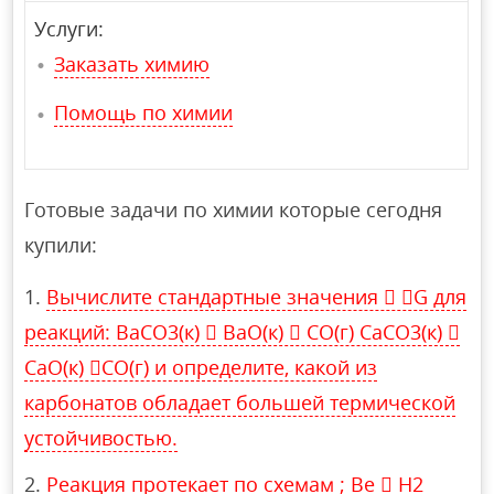
Услуги:
Заказать химию
Помощь по химии
Готовые задачи по химии которые сегодня
купили:
Вычислите стандартные значения  G для
реакций: BaCО3(к)  BaO(к)  CO(г) CaCО3(к) 
CaO(к) CO(г) и определите, какой из
карбонатов обладает большей термической
устойчивостью.
Реакция протекает по схемам ; Be  H2