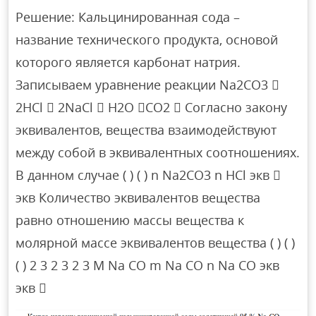
Решение: Кальцинированная сода –
название технического продукта, основой
которого является карбонат натрия.
Записываем уравнение реакции Na2CO3 
2HCl  2NaCl  H2O CO2  Согласно закону
эквивалентов, вещества взаимодействуют
между собой в эквивалентных соотношениях.
В данном случае ( ) ( ) n Na2CO3 n HCl экв 
экв Количество эквивалентов вещества
равно отношению массы вещества к
молярной массе эквивалентов вещества ( ) ( )
( ) 2 3 2 3 2 3 M Na CO m Na CO n Na CO экв
экв 