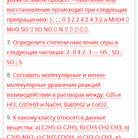
восстановление происходит при следующих
превращениях: ) ; ; ; 0 3 2 2 4 2 4 3 2 a MnO4 
MnO SO  SO NO  N     .
Определите степени окисления серы в
следующих частицах: 2- 0 4 2- 3 — HS ; SO ;
SO ; S
Составить молекулярные и ионно-
молекулярные уравнения реакций
взаимодействия в растворах между: CdS и
HCl; Cr(OH)3 и NaOH; Ba(OH)2 и CoCl2.
К какому классу относятся данные
вещества: а) С2Н5-О-С2Н5; б) СН3-СН2-СН3; в)
С2Н5-NН2; г) С3Н7-СООН; д) СН3-О-СН3. ж)