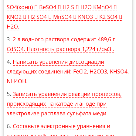
SO4(конц)  BeSO4  H2 S  H2O KMnO4 
KNO2  H2 SO4  MnSO4  KNO3  K2 SO4 
H2O.
2 л водного раствора содержит 489,6 г
CdSO4. Плотность раствора 1,224 г/см3 .
Написать уравнения диссоциации
следующих соединений: FeCl2, H2CO3, KHSO4,
NH4OH.
Записать уравнения реакции процессов,
происходящих на катоде и аноде при
электролизе расплава сульфата меди.
Составьте электронные уравнения и
укажите, какой процесс – окисление или