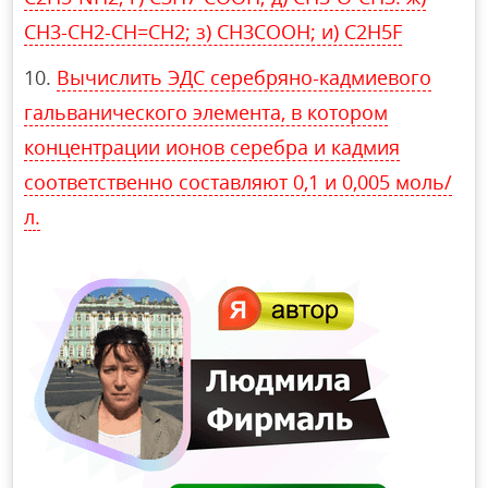
СН3-СН2-СН=СН2; з) СН3СООН; и) С2Н5F
Вычислить ЭДС серебряно-кадмиевого
гальванического элемента, в котором
концентрации ионов серебра и кадмия
соответственно составляют 0,1 и 0,005 моль/
л.