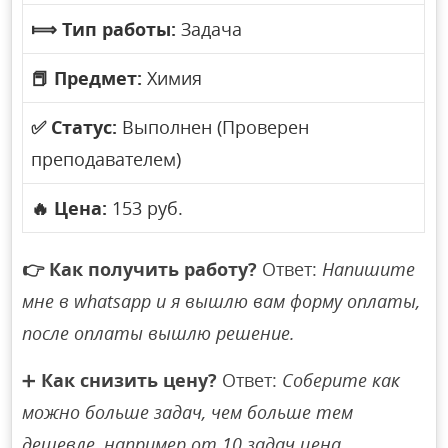
⟾
Тип работы:
Задача
📕
Предмет:
Химия
✅
Статус:
Выполнен (Проверен
преподавателем)
🔥
Цена:
153 руб.
👉
Как получить работу?
Ответ:
Напишите
мне в whatsapp и я вышлю вам форму оплаты,
после оплаты вышлю решение.
➕
Как снизить цену?
Ответ:
Соберите как
можно больше задач, чем больше тем
дешевле, например от 10 задач цена