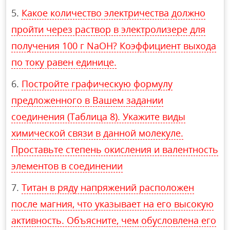
Какое количество электричества должно
пройти через раствор в электролизере для
получения 100 г NaOH? Коэффициент выхода
по току равен единице.
Постройте графическую формулу
предложенного в Вашем задании
соединения (Таблица 8). Укажите виды
химической связи в данной молекуле.
Проставьте степень окисления и валентность
элементов в соединении
Титан в ряду напряжений расположен
после магния, что указывает на его высокую
активность. Объясните, чем обусловлена его