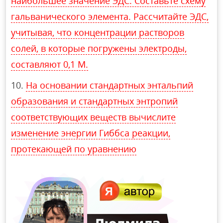
наибольшее значение ЭДС. Составьте схему
гальванического элемента. Рассчитайте ЭДС,
учитывая, что концентрации растворов
солей, в которые погружены электроды,
составляют 0,1 М.
На основании стандартных энтальпий
образования и стандартных энтропий
соответствующих веществ вычислите
изменение энергии Гиббса реакции,
протекающей по уравнению