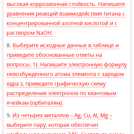
высокая коррозионная стойкость. Напишите
уравнения реакций взаимодействия титана с
концентрированной азотной кислотой и с
раствором NaOH.
Выберите исходные данные в таблице и
приведите обоснованные ответы на
вопросы. 1). Напишите электронную формулу
невозбужденного атома элемента с зарядом
ядра z, приведите графическую схему
распределения электронов по квантовым
ячейкам (орбиталям).
Из четырех металлов – Ag, Cu, Al, Mg –
выберите пару, которая обеспечит