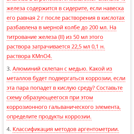
железа содержится в сидерите, если навеска
его равная 2 г после растворения в кислотах
разбавлена в мерной колбе до 200 мл. На
титрование железа (II) из 50 мл этого
раствора затрачивается 22,5 мл 0,1 н.
раствора КМnО4.
Алюминий склепан с медью. Какой из
металлов будет подвергаться коррозии, если
эта пара попадет в кислую среду? Составьте
схему образующеегося при этом
коррозионного гальванического элемента,
определите продукты коррозии.
Классификация методов аргентометрии.