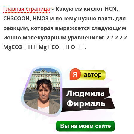
Главная страница
»
Какую из кислот HCN,
CH3COOH, HNO3 и почему нужно взять для
реакции, которая выражается следующим
ионно-молекулярным уравнением: 2 ? 2 2 2
MgCO3  H  Mg CO  H O  .