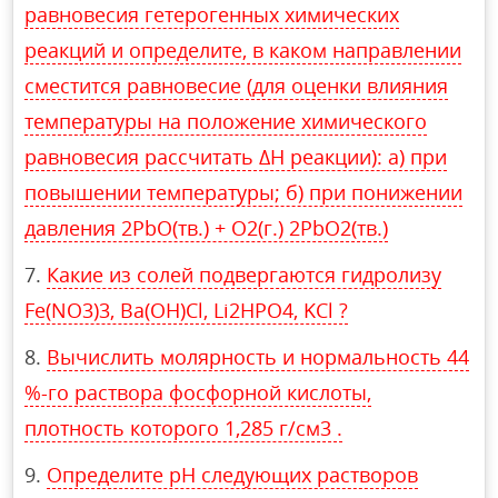
равновесия гетерогенных химических
реакций и определите, в каком направлении
сместится равновесие (для оценки влияния
температуры на положение химического
равновесия рассчитать ΔН реакции): а) при
повышении температуры; б) при понижении
давления 2PbO(тв.) + O2(г.) 2PbO2(тв.)
Какие из солей подвергаются гидролизу
Fe(NO3)3, Ba(OH)Cl, Li2HPO4, KCl ?
Вычислить молярность и нормальность 44
%-го раствора фосфорной кислоты,
плотность которого 1,285 г/см3 .
Определите pH следующих растворов