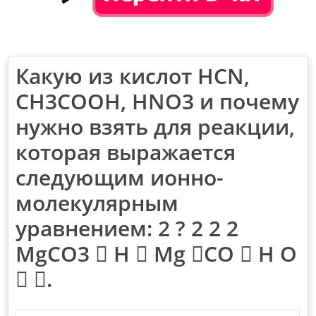
Какую из кислот HCN,
CH3COOH, HNO3 и почему
нужно взять для реакции,
которая выражается
следующим ионно-
молекулярным
уравнением: 2 ? 2 2 2
MgCO3  H  Mg CO  H O
 .