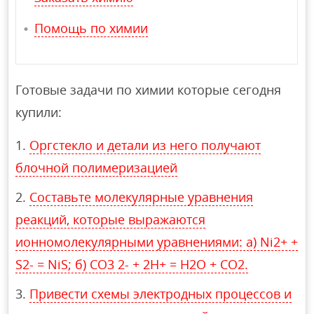
Помощь по химии
Готовые задачи по химии которые сегодня
купили:
Оргстекло и детали из него получают
блочной полимеризацией
Составьте молекулярные уравнения
реакций, которые выражаются
ионномолекулярными уравнениями: a) Ni2+ +
S2- = NiS; б) CO3 2- + 2H+ = H2O + CO2.
Привести схемы электродных процессов и