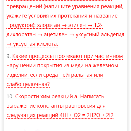
превращений (напишите уравнения реакций,
укажите условия их протекания и название
продуктов): хлорэтан → этилен → 1,2-
дихлорэтан → ацетилен → уксусный альдегид
→ уксусная кислота.
Какие процессы протекают при частичном
нарушении покрытия из меди на железном
изделии, если среда нейтральная или
слабощелочная?
Скорости хим реакций a. Написать
выражение константы равновесия для
следующих реакций 4НI + O2 = 2Н2О + 2I2