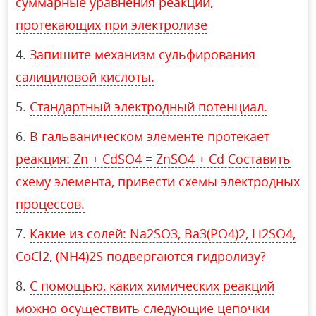
суммарные уравнения реакций,
протекающих при электролизе
Запишите механизм сульфирования
салициловой кислоты.
Стандартный электродный потенциал.
В гальваническом элементе протекает
реакция: Zn + CdSO4 = ZnSO4 + Cd Составить
схему элемента, привести схемы электродных
процессов.
Какие из солей: Na2SO3, Ba3(PO4)2, Li2SO4,
CoCl2, (NH4)2S подвергаются гидролизу?
С помощью, каких химических реакций
можно осуществить следующие цепочки