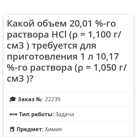
Какой объем 20,01 %-го
раствора HCl (ρ = 1,100 г/
см3 ) требуется для
приготовления 1 л 10,17
%-го раствора (ρ = 1,050 г/
см3 )?
🎓
Заказ №
: 22239
⟾
Тип работы:
Задача
📕
Предмет:
Химия