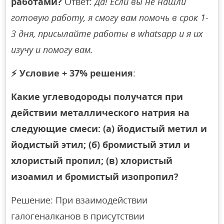
работами?
Ответ:
Да! Если вы не нашли
готовую работу, я смогу вам помочь в срок 1-
3 дня, присылайте работы в whatsapp и я их
изучу и помогу вам.
⚡
Условие + 37% решения
:
Какие углеводороды получатся при
действии металлического натрия на
следующие смеси: (а) йодистый метил и
йодистый этил; (б) бромистый этил и
хлористый пропил; (в) хлористый
изоамил и бромистый изопропил?
Решение: При взаимодействии
галогеналканов в присутствии