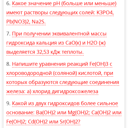
Какое значение рН (больше или меньше)
имеют растворы следующих солей: K3PO4,
Pb(NO3)2, Na2S.
При получении эквивалентной массы
гидроксида кальция из СаО(к) и Н2О (ж)
выделяется 32,53 кДж теплоты.
Напишите уравнения реакций Fе(ОН)3 с
хлороводородной (соляной) кислотой, при
которых образуются следующие соединения
железа: а) хлорид дигидроксожелеза
Какой из двух гидроксидов более сильное
основание: Ва(ОН)2 или Мg(ОН)2; Са(ОН)2 или
Fe(OH)2; Cd(OH)2 или Sr(OH)2?