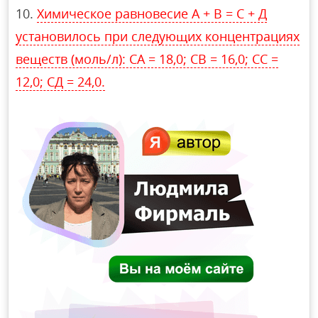
Химическое равновесие А + В = С + Д
установилось при следующих концентрациях
веществ (моль/л): CA = 18,0; CВ = 16,0; CС =
12,0; CД = 24,0.