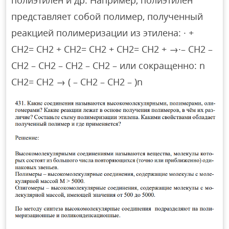
полиэтилен и др. Например, полиэтилен
представляет собой полимер, полученный
реакцией полимеризации из этилена: · +
СН2= СН2 + СН2= СН2 + СН2= СН2 + →·– СН2 –
СН2 – СН2 – СН2 – СН2 – или сокращенно: n
СН2= СН2 → ( – СН2 – СН2 – )n