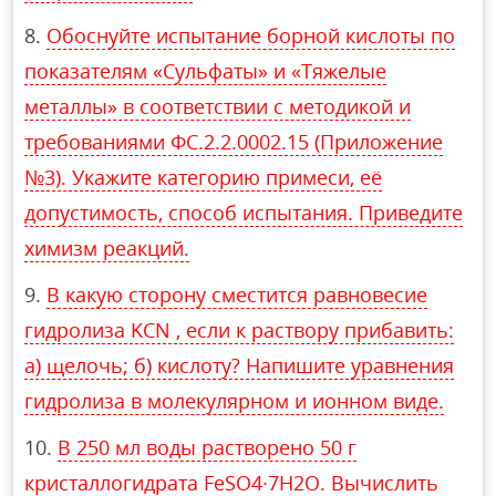
Обоснуйте испытание борной кислоты по
показателям «Сульфаты» и «Тяжелые
металлы» в соответствии с методикой и
требованиями ФС.2.2.0002.15 (Приложение
№3). Укажите категорию примеси, её
допустимость, способ испытания. Приведите
химизм реакций.
В какую сторону сместится равновесие
гидролиза KCN , если к раствору прибавить:
а) щелочь; б) кислоту? Напишите уравнения
гидролиза в молекулярном и ионном виде.
В 250 мл воды растворено 50 г
кристаллогидрата FeSO4∙7H2O. Вычислить