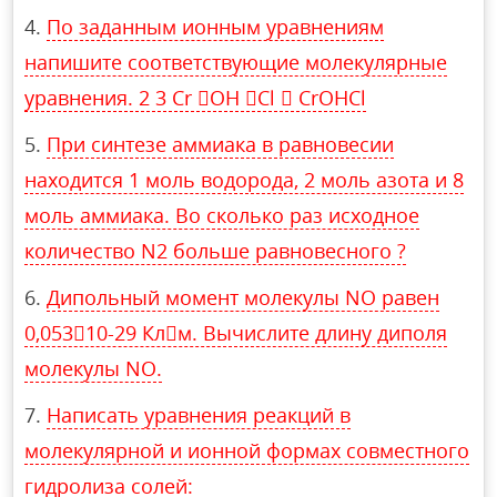
По заданным ионным уравнениям
напишите соответствующие молекулярные
уравнения. 2 3 Cr OH Cl  CrOHCl
При синтезе аммиака в равновесии
находится 1 моль водорода, 2 моль азота и 8
моль аммиака. Во сколько раз исходное
количество N2 больше равновесного ?
Дипольный момент молекулы NO равен
0,05310-29 Клм. Вычислите длину диполя
молекулы NO.
Написать уравнения реакций в
молекулярной и ионной формах совместного
гидролиза солей: