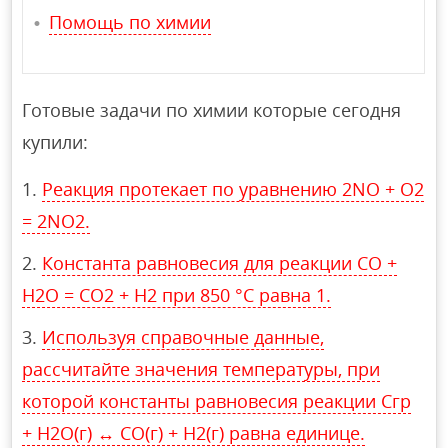
Помощь по химии
Готовые задачи по химии которые сегодня
купили:
Реакция протекает по уравнению 2NO + O2
= 2NO2.
Константа равновесия для реакции СО +
Н2О = СО2 + Н2 при 850 °С равна 1.
Используя справочные данные,
рассчитайте значения температуры, при
которой константы равновесия реакции Сгр
+ H2O(г) ↔ CO(г) + H2(г) равна единице.