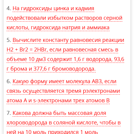
На гидроксиды цинка и кадмия
подействовали избытком растворов серной
кислоты, гидроксида натрия и аммиака
Вычислите константу равновесия реакции
H2 + Br2 = 2HBr, если равновесная смесь в
объеме 10 дм3 содержит 1,6 г водорода, 93,6
г брома и 377,6 г бромоводорода.
Какую форму имеет молекула АВ3, если
связь осуществляется тремя pэлектронами
атома А и s-электронами трех атомов В
Какова должна быть массовая доля
хлороводорода в соляной кислоте, чтобы в
ней на 10 моль приходился 1 моль