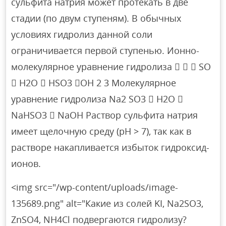
сульфита натрия может протекать в две
стадии (по двум ступеням). В обычных
условиях гидролиз данной соли
ограничивается первой ступенью. Ионно-
молекулярное уравнение гидролиза    SO
 H2O  HSO3 OH 2 3 Молекулярное
уравнение гидролиза Na2 SO3  H2O 
NaHSO3  NaOH Раствор сульфита натрия
имеет щелочную среду (рН > 7), так как в
растворе накапливается избыток гидроксид-
ионов.
<img src="/wp-content/uploads/image-
135689.png" alt="Какие из солей KI, Na2SO3,
ZnSO4, NH4Cl подвергаются гидролизу?