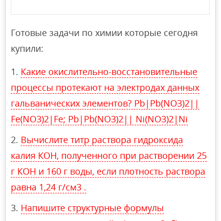
Готовые задачи по химии которые сегодня
купили:
Какие окислительно-восстановительные
процессы протекают на электродах данных
гальванических элементов? Pb|Pb(NO3)2||
Fe(NO3)2|Fe; Pb|Pb(NO3)2|| Ni(NO3)2|Ni
Вычислите титр раствора гидроксида
калия КОН, полученного при растворении 25
г КОН и 160 г воды, если плотность раствора
равна 1,24 г/см3 .
Напишите структурные формулы