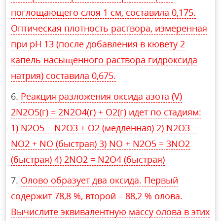
поглощающего слоя 1 см, составила 0,175.
Оптическая плотность раствора, измеренная
при рН 13 (после добавления в кювету 2
капель насыщенного раствора гидроксида
натрия) составила 0,675.
Реакция разложения оксида азота (V)
2N2O5(г) = 2N2O4(г) + O2(г) идет по стадиям:
1) N2O5 = N2O3 + O2 (медленная) 2) N2O3 =
NO2 + NO (быстрая) 3) NO + N2O5 = 3NO2
(быстрая) 4) 2NO2 = N2O4 (быстрая)
Олово образует два оксида. Первый
содержит 78,8 %, второй – 88,2 % олова.
Вычислите эквивалентную массу олова в этих