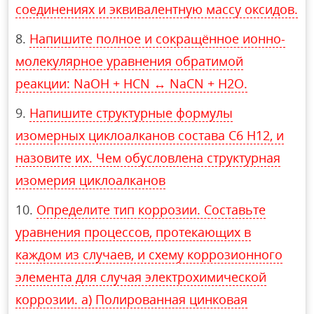
соединениях и эквивалентную массу оксидов.
Напишите полное и сокращённое ионно-
молекулярное уравнения обратимой
реакции: NaOH + HCN ↔ NaCN + H2О.
Напишите структурные формулы
изомерных циклоалканов состава С6 Н12, и
назовите их. Чем обусловлена структурная
изомерия циклоалканов
Определите тип коррозии. Составьте
уравнения процессов, протекающих в
каждом из случаев, и схему коррозионного
элемента для случая электрохимической
коррозии. а) Полированная цинковая