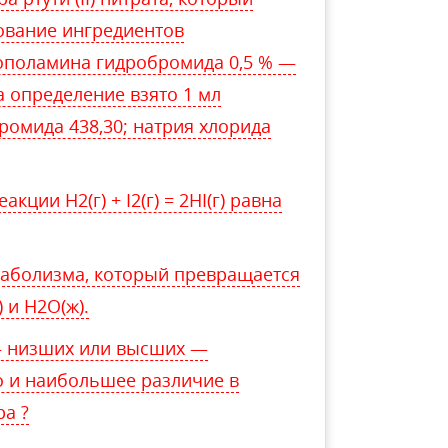
рование ингредиентов
кополамина гидробромида 0,5 % —
а определение взято 1 мл
ромида 438,30; натрия хлорида
кции H2(г) + I2(г) = 2HI(г) равна
таболизма, который превращается
 и H2O(ж).
— низших или высших —
о и наибольшее различие в
ра ?