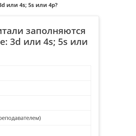
 или 4s; 5s или 4p?
итали заполняются
 3d или 4s; 5s или
реподавателем)