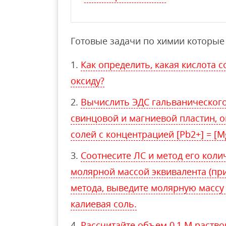
Готовые задачи по химии которые 
Как определить, какая кислота 
оксиду?
Вычислить ЭДС гальванического
свинцовой и магниевой пластин, 
солей с концентрацией [Pb2+] = [Mg
Соотнесите ЛС и метод его коли
молярной массой эквивалента (пр
метода, выведите молярную массу
калиевая соль.
Рассчитайте объем 0,1 М раствор