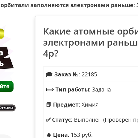
орбитали заполняются электронами раньше: 3d
Какие атомные орб
электронами раньше:
4p?
🎓
Заказ №
: 22185
⟾
Тип работы:
Задача
📕
Предмет:
Химия
✅
Статус:
Выполнен (Проверен п
🔥
Цена:
153 руб.