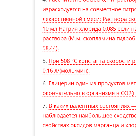
израсходуется на совместное тит
лекарcтвенной смеси: Раствора с
10 мл Натрия хлорида 0,085 если н
раствора (М.м. скопламина гидроб
58,44).
При 508 °С константа скорости реа
0,16 л/(моль·мин).
Глицерин один из продуктов ме
окончательно в организме в CO2(г)
В каких валентных состояниях 
наблюдается наибольшее сходств
свойствах оксидов марганца и хло