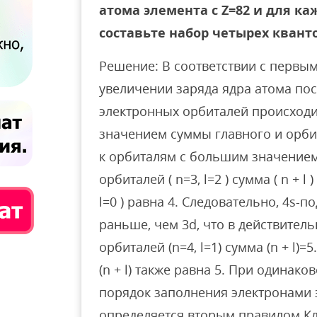
атома элемента с Z=82 и для к
составьте набор четырех квант
Решение: В соответствии с первы
увеличении заряда ядра атома по
электронных орбиталей происходи
значением суммы главного и орбита
к орбиталям с большим значением 
орбиталей ( n=3, l=2 ) сумма ( n + l 
l=0 ) равна 4. Следовательно, 4s-
раньше, чем 3d, что в действитель
орбиталей (n=4, l=1) сумма (n + l)=5
(n + l) также равна 5. При одинако
порядок заполнения электронами 
определяется вторым правилом Кл