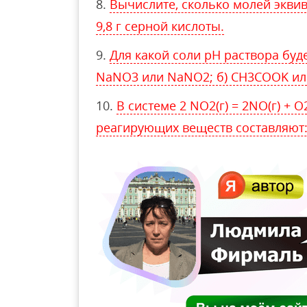
Вычислите, сколько молей экви
9,8 г серной кислоты.
Для какой соли рН раствора буд
NaNO3 или NaNO2; б) CH3COOK и
В системе 2 NO2(г) = 2NO(г) + 
реагирующих веществ составляют: 