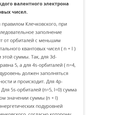
аждого валентного электрона
овых чисел.
м правилом Клечковского, при
следовательное заполнение
т от орбиталей с меньшим
льного квантовых чисел ( n + l )
этой суммы. Так, для 3d-
) равна 5, а для 4s-орбиталей ( n=4,
подуровень должен заполняться
ности и происходит. Для 4p-
. Для 5s-орбиталей (n=5, l=0) сумма
вом значении суммы (n + l)
энергетических подуровней
ечковского, согласно которому