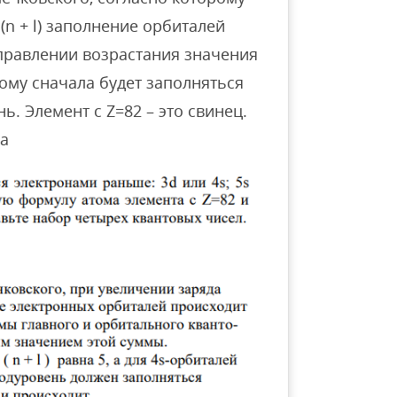
n + l) заполнение орбиталей
правлении возрастания значения
тому сначала будет заполняться
ь. Элемент с Z=82 – это свинец.
ца