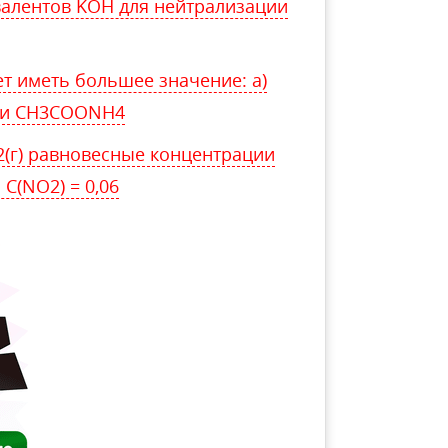
валентов KOH для нейтрализации
ет иметь большее значение: а)
ли CH3COONH4
O2(г) равновесные концентрации
C(NO2) = 0,06