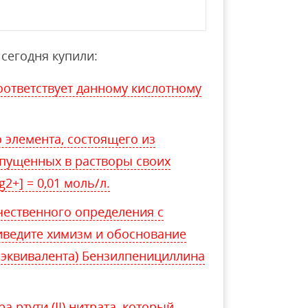
сегодня купили:
соответствует данному кислотному
 элемента, состоящего из
опущенных в растворы своих
2+] = 0,01 моль/л.
чественного определения с
иведите химизм и обоснование
 эквивалента) Бензилпенициллина
а ртути (II) нитрата, который