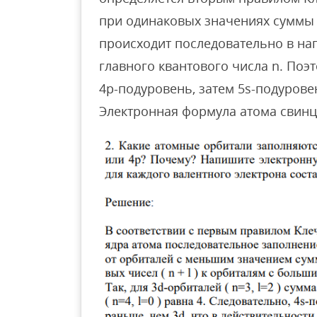
при одинаковых значениях суммы (
происходит последовательно в на
главного квантового числа n. Поэ
4p-подуровень, затем 5s-подуровен
Электронная формула атома свин