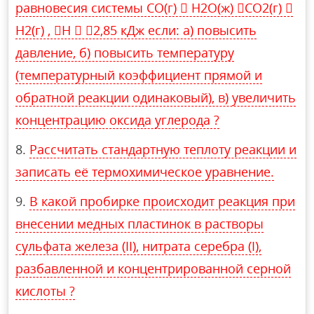
равновесия системы СO(г)  H2O(ж) CO2(г) 
H2(г) , H  2,85 кДж если: а) повысить
давление, б) повысить температуру
(температурный коэффициент прямой и
обратной реакции одинаковый), в) увеличить
концентрацию оксида углерода ?
Рассчитать стандартную теплоту реакции и
записать её термохимическое уравнение.
В какой пробирке происходит реакция при
внесении медных пластинок в растворы
сульфата железа (II), нитрата серебра (I),
разбавленной и концентрированной серной
кислоты ?