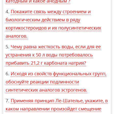
катодным и какое анодным ?
Покажите связь между строением и
биологическим действием в ряду
кортикостероидов и их полусинтетических
аналогов.
Чему равна жесткость воды, если для ее
устранения к 50 л воды потребовалось
прибавить 21,2 г карбоната натрия?
Исходя из свойств функциональных групп,
обоснуйте реакции подлинности
синтетических аналогов эстрогенов.
Применяя принцип Ле-Шателье, укажите, в
каком направлении произойдет смещение