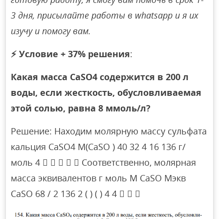
3 дня, присылайте работы в whatsapp и я их
изучу и помогу вам.
⚡
Условие + 37% решения
:
Какая масса CaSO4 содержится в 200 л
воды, если жесткость, обусловливаемая
этой солью, равна 8 ммоль/л?
Решение: Находим молярную массу сульфата
кальция СaSO4 M(CaSO ) 40 32 4 16 136 г/
моль 4      Соответственно, молярная
масса эквивалентов г моль M CaSO Mэкв
CaSO 68 / 2 136 2 ( ) ( ) 4 4   