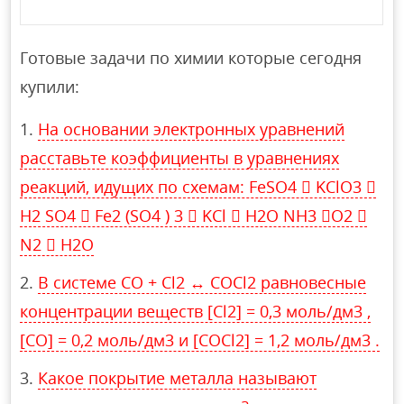
Готовые задачи по химии которые сегодня
купили:
На основании электронных уравнений
расставьте коэффициенты в уравнениях
реакций, идущих по схемам: FeSO4  KClO3 
H2 SO4  Fe2 (SO4 ) 3  KCl  H2O NH3 O2 
N2  H2O
В системе CO + Cl2 ↔ COCl2 равновесные
концентрации веществ [Cl2] = 0,3 моль/дм3 ,
[CO] = 0,2 моль/дм3 и [COCl2] = 1,2 моль/дм3 .
Какое покрытие металла называют