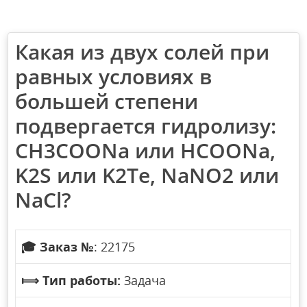
Какая из двух солей при
равных условиях в
большей степени
подвергается гидролизу:
CH3COONa или HCOONa,
K2S или K2Te, NaNO2 или
NaCl?
🎓
Заказ №
: 22175
⟾
Тип работы:
Задача