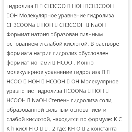
гидролиза   CH3COO  HOH CH3COOH
OH Молекулярное уравнение гидролиза
CH3COONa  HOH  CH3COOH  NaOH
Формиат натрия образован сильным
основанием и слабой кислотой. В растворе
формиата натрия гидролиз обусловлен
формиат-ионами  HCOO . Ионно-
молекулярное уравнение гидролиза  
HCOO  HOH  HCOOH  OH Молекулярное
уравнение гидролиза HCOONa  HOH 
HCOOH  NaOH Степень гидролиза соли,
образованной сильным основанием и
слабой кислотой, находится по формуле: K C
K h кисл Н О   . 2 где: KН О  2 константа