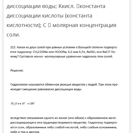
диссоциации воды; Kкисл. константа
диссоциации кислоты (константа
кислотности); C  молярная концентрация
соли.