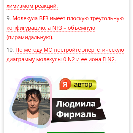
химизмом реакций.
Молекула BF3 имеет плоскую треугольную
конфигурацию, а NF3 – объемную
(пирамидальную).
По методу МО постройте энергетическую
диаграмму молекулы 0 N2 и ее иона  N2.