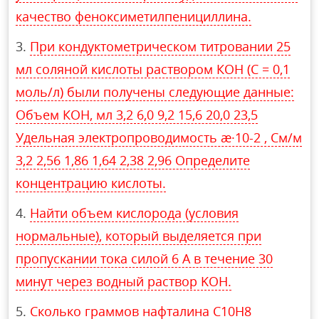
качество феноксиметилпенициллина.
При кондуктометрическом титровании 25
мл соляной кислоты раствором КОН (С = 0,1
моль/л) были получены следующие данные:
Объем КОН, мл 3,2 6,0 9,2 15,6 20,0 23,5
Удельная электропроводимость æ·10-2 , См/м
3,2 2,56 1,86 1,64 2,38 2,96 Определите
концентрацию кислоты.
Найти объем кислорода (условия
нормальные), который выделяется при
пропускании тока силой 6 А в течение 30
минут через водный раствор KOH.
Сколько граммов нафталина С10Н8