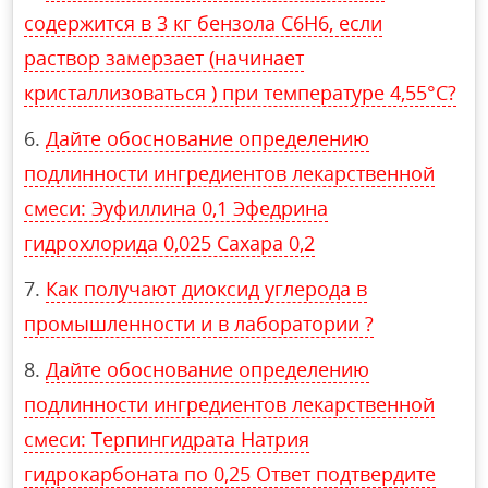
содержится в 3 кг бензола С6Н6, если
раствор замерзает (начинает
кристаллизоваться ) при температуре 4,55°C?
Дайте обоснование определению
подлинности ингредиентов лекарственной
смеси: Эуфиллина 0,1 Эфедрина
гидрохлорида 0,025 Сахара 0,2
Как получают диоксид углерода в
промышленности и в лаборатории ?
Дайте обоснование определению
подлинности ингредиентов лекарственной
смеси: Терпингидрата Натрия
гидрокарбоната по 0,25 Ответ подтвердите