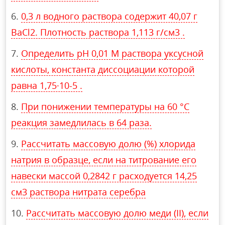
0,3 л водного раствора содержит 40,07 г
BaCl2. Плотность раствора 1,113 г/см3 .
Определить pH 0,01 М раствора уксусной
кислоты, константа диссоциации которой
равна 1,75·10-5 .
При понижении температуры на 60 °С
реакция замедлилась в 64 раза.
Рассчитать массовую долю (%) хлорида
натрия в образце, если на титрование его
навески массой 0,2842 г расходуется 14,25
см3 раствора нитрата серебра
Рассчитать массовую долю меди (II), если