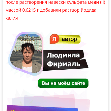
после растворения навески сульфата меди (II)
массой 0,6215 г добавили раствор йодида
калия