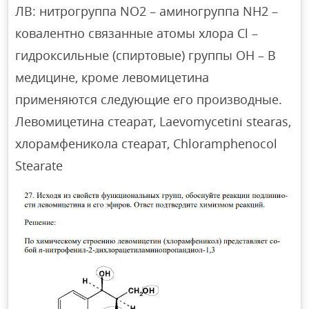
ЛВ: нитрогруппа NO2 – аминогруппа NH2 –
ковалентно связанные атомы хлора Cl –
гидроксильные (спиртовые) группы OH – В
медицине, кроме левомицетина
применяются следующие его производные.
Левомицетина стеарат, Laevomycetini stearas,
хлорамфеникола стеарат, Chloramphenocol
Stearate