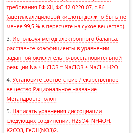
требования ГФ XII, ФС 42-0220-07, с.86
(ацетилсалициловой кислоты должно быть не
менее 99,5 % в пересчете на сухое вещество).
Используя метод электронного баланса,
расставьте коэффициенты в уравнении
заданной окислительно-восстановительной
реакции Na + HClO3 = NaClO3 + NaCl + H2O
Установите соответствие Лекарственное
вещество Рациональное название
Метандростенолон
Написать уравнения диссоциации
следующих соединений: H2SO4, NH4OH,
K2CO3, FeOH(NO3)2.