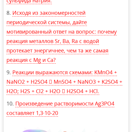
сульфида натрия.
Исходя из закономерностей
периодической системы, дайте
мотивированный ответ на вопрос: почему
реакция металлов Sr, Ba, Ra с водой
протекает энергичнее, чем та же самая
реакция с Mg и Ca?
Реакции выражаются схемами: KMnO4 +
NaNO2 + H2SO4  MnSO4 + NaNO3 + K2SO4 +
H2O; H2S + Cl2 + H2O  H2SO4 + HCl.
Произведение растворимости Ag3PO4
составляет 1,3∙10-20