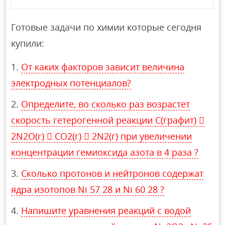
Готовые задачи по химии которые сегодня
купили:
От каких факторов зависит величина
электродных потенциалов?
Определите, во сколько раз возрастет
скорость гетерогенной реакции С(графит) 
2N2О(г)  СO2(г)  2N2(г) при увеличении
концентрации гемиоксида азота в 4 раза ?
Сколько протонов и нейтронов содержат
ядра изотопов Ni 57 28 и Ni 60 28 ?
Напишите уравнения реакций с водой