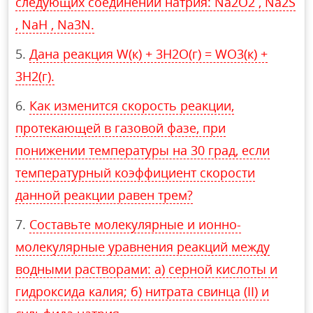
следующих соединений натрия: Na2O2 , Na2S
, NaH , Na3N.
Дана реакция W(к) + 3H2O(г) = WO3(к) +
3H2(г).
Как изменится скорость реакции,
протекающей в газовой фазе, при
понижении температуры на 30 град, если
температурный коэффициент скорости
данной реакции равен трем?
Составьте молекулярные и ионно-
молекулярные уравнения реакций между
водными растворами: а) серной кислоты и
гидроксида калия; б) нитрата свинца (II) и