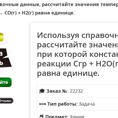
вочные данные, рассчитайте значения темпер
 CO(г) + H2(г) равна единице.
Используя справоч
рассчитайте значен
при которой конста
реакции Сгр + H2O(г)
равна единице.
🎓
Заказ №
: 22232
⟾
Тип работы:
Задача
📕
Предмет:
Химия