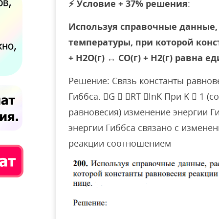
⚡
Условие + 37% решения
:
Используя справочные данные,
температуры, при которой конс
+ H2O(г) ↔ CO(г) + H2(г) равна е
Решение: Связь константы равнов
Гиббса. G  RT lnK При K  1 (
равновесия) изменение энергии Г
энергии Гиббса связано с измене
реакции соотношением