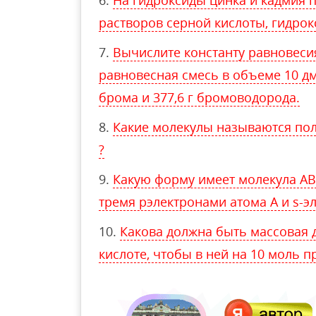
растворов серной кислоты, гидрок
Вычислите константу равновесия
равновесная смесь в объеме 10 дм3
брома и 377,6 г бромоводорода.
Какие молекулы называются по
?
Какую форму имеет молекула АВ3
тремя pэлектронами атома А и s-э
Какова должна быть массовая 
кислоте, чтобы в ней на 10 моль 