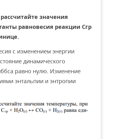
 рассчитайте значения
танты равновесия реакции Сгр
динице.
есия с изменением энергии
состояние динамического
иббса равно нулю. Изменение
ниями энтальпии и энтропии