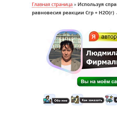
Главная страница
»
Используя спра
равновесия реакции Сгр + H2O(г) ↔