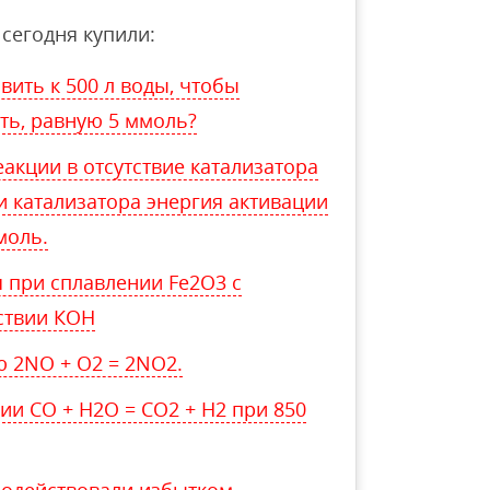
сегодня купили:
ить к 500 л воды, чтобы
ть, равную 5 ммоль?
акции в отсутствие катализатора
ии катализатора энергия активации
моль.
я при сплавлении Fe2O3 с
ствии КОН
ю 2NO + O2 = 2NO2.
ии СО + Н2О = СО2 + Н2 при 850
подействовали избытком