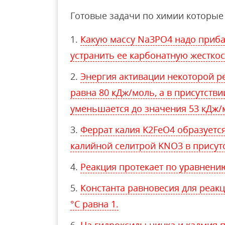
Готовые задачи по химии которые 
Какую массу Na3PO4 надо прибав
устранить ее карбонатную жесткос
Энергия активации некоторой ре
равна 80 кДж/моль, а в присутств
уменьшается до значения 53 кДж/
Феррат калия K2FeO4 образуетс
калийной селитрой KNO3 в присут
Реакция протекает по уравнени
Константа равновесия для реакц
°С равна 1.
На гидроксиды цинка и кадмия 