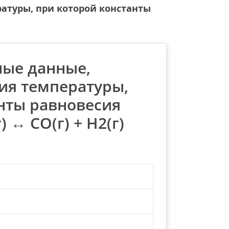
атуры, при которой константы
ные данные,
ия температуры,
нты равновесия
 ↔ CO(г) + H2(г)