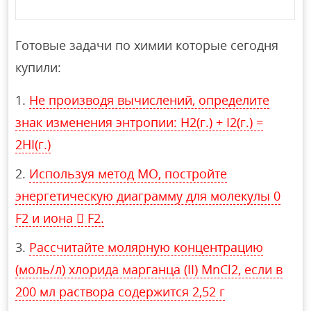
Готовые задачи по химии которые сегодня
купили:
Не производя вычислений, определите
знак изменения энтропии: H2(г.) + I2(г.) =
2HI(г.)
Используя метод МО, постройте
энергетическую диаграмму для молекулы 0
F2 и иона  F2.
Рассчитайте молярную концентрацию
(моль/л) хлорида марганца (II) MnCl2, если в
200 мл раствора содержится 2,52 г