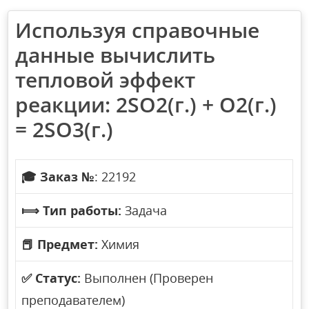
Используя справочные
данные вычислить
тепловой эффект
реакции: 2SO2(г.) + O2(г.)
= 2SO3(г.)
🎓
Заказ №
: 22192
⟾
Тип работы:
Задача
📕
Предмет:
Химия
✅
Статус:
Выполнен (Проверен
преподавателем)