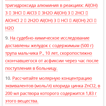
тригидроксида алюминия в реакциях: Al(OH)
3  3HCl  AlCl3  3H2O Al(OH) 3  2HCl 
AlOHCl 2  2H2O Al(OH) 3  HCl  Al(OH) 2Cl 
H2O
На судебно-химическое исследование
доставлены желудок с содержимым (500 г)
трупа мальчика Р., 10 лет, скоропостижно
скончавшегося от асфиксии через час после
поступления в больницу.
Рассчитайте молярную концентрацию
эквивалентов (моль/л) хлорида цинка ZnCl2, в
200 мл раствора которого содержится 1,83 г
этого вещества.