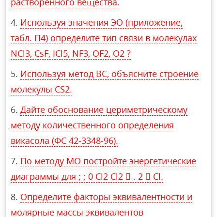
растворенного вещества.
Используя значения ЭО (приложение,
табл. П4) определите тип связи в молекулах
NCl3, CsF, ICl5, NF3, OF2, O2 ?
Используя метод ВС, объясните строение
молекулы CS2.
Дайте обоснование цериметрическому
методу количественного определения
викасола (ФС 42-3348-96).
По методу МО постройте энергетические
диаграммы для ; ; 0 Cl2 Cl2  . 2  Cl.
Определите факторы эквивалентности и
молярные массы эквивалентов