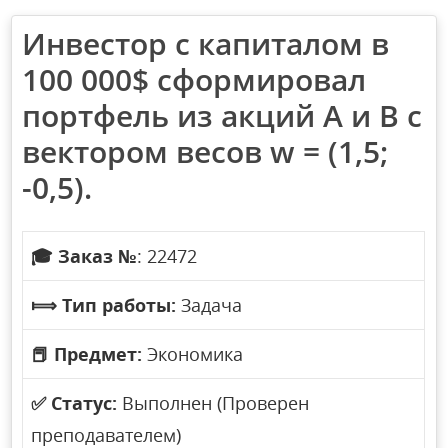
Инвестор с капиталом в
100 000$ сформировал
портфель из акций A и B с
вектором весов w = (1,5;
-0,5).
🎓
Заказ №
: 22472
⟾
Тип работы:
Задача
📕
Предмет:
Экономика
✅
Статус:
Выполнен (Проверен
преподавателем)