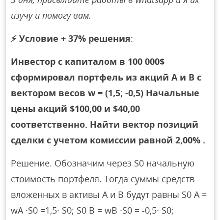
изучу и помогу вам.
⚡
Условие + 37% решения
:
Инвестор с капиталом в 100 000$
сформировал портфель из акций A и B с
вектором весов w = (1,5; -0,5) Начальные
цены акций $100,00 и $40,00
соответственно. Найти вектор позиций
сделки с учетом комиссии равной 2,00% .
Решение. Обозначим через S0 начальную
стоимость портфеля. Тогда суммы средств
вложенных в активы А и В будут равны S0 A =
wA ∙S0 =1,5∙ S0; S0 B = wB ∙S0 = -0,5∙ S0;