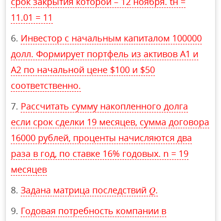
срок закрытия которой – 12 ноября. tн =
11.01 = 11
Инвестор с начальным капиталом 100000
долл. Формирует портфель из активов А1 и
A2 по начальной цене $100 и $50
соответственно.
Рассчитать сумму накопленного долга
если срок сделки 19 месяцев, сумма договора
16000 рублей, проценты начисляются два
раза в год, по ставке 16% годовых. n = 19
месяцев
Задана матрица последствий 𝑄.
Годовая потребность компании в