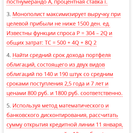
постнумерандо A, процентная ставка i.
Монополист максимизирует выручку при
целевой прибыли не ниже 1500 ден. ед.
Известны функции спроса P = 304 – 2Q и
общих затрат: TC = 500 + 4Q + 8Q 2
Найти средний срок дохода портфеля
облигаций, состоящего из двух видов
облигаций по 140 и 190 штук со средним
сроками поступления 2,5 года и 7 лет и
ценами 800 руб. и 1800 руб. соответственно.
Используя метод математического и
банковского дисконтирования, рассчитать
сумму открытия кредитной линии 11 января,