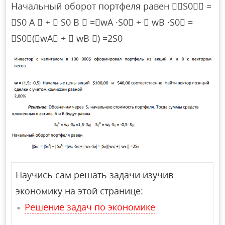
Начальный оборот портфеля равен S0 =
S0 A  +  S0 B  =wA ∙S0 +  wB ∙S0 =
S0(wA +  wB ) =2S0
Научись сам решать задачи изучив
экономику на этой странице:
Решение задач по экономике