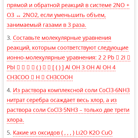
прямой и обратной реакций в системе 2NO +
O3 ↔ 2NO2, если уменьшить объем,
занимаемый газами в 3 раза.
Составьте молекулярные уравнения
реакций, которым соответствуют следующие
ионно-молекулярные уравнения: 2 2 Pb  2I 
PbI     ( )   [ ( ) ] Al OH 3 OH Al OH 4
CH3COO  H  CH3COOH
Из раствора комплексной соли CoCl3·6NH3
нитрат серебра осаждает весь хлор, а из
раствора соли CoCl3·5NH3 – только две трети
хлора.
Какие из оксидов ( , , , ) Li2O K2O CuO