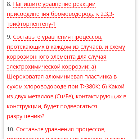
Напишите уравнение реакции
присоединения бромоводорода к 2,3,3-
трифторпентену-1
Составьте уравнения процессов,
протекающих в каждом из случаев, и схему
коррозионного элемента для случая
электрохимической коррозии: а)
Шероховатая алюминиевая пластинка в
сухом хлороводороде при Т>380К; б) Какой
из двух металлов (Cu/Fe), контактирующих в
конструкции, будет подвергаться
разрушению?
Составьте уравнения процессов,