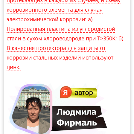
протекающих в каждом из случаев, и схему
коррозионного элемента для случая
электрохимической коррозии: а)
Полированная пластина из углеродистой
стали в сухом хлороводороде при Т>350К; б)
В качестве протектора для защиты от
коррозии стальных изделий используют
цинк.