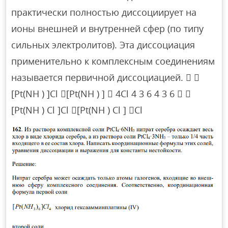
практически полностью диссоциирует на
ионы внешней и внутренней сфер (по типу
сильных электролитов). Эта диссоциация
применительно к комплексным соединениям
называется первичной диссоциацией.  
[Pt(NH ) ]Cl [Pt(NH ) ]  4Cl 4 3 6 4 3 6  
[Pt(NH ) Cl ]Cl [Pt(NH ) Cl ] Cl