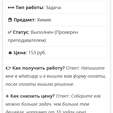
⟾
Тип работы:
Задача
📕
Предмет:
Химия
✅
Статус:
Выполнен (Проверен
преподавателем)
🔥
Цена:
153 руб.
👉
Как получить работу?
Ответ:
Напишите
мне в whatsapp и я вышлю вам форму оплаты,
после оплаты вышлю решение.
➕
Как снизить цену?
Ответ:
Соберите как
можно больше задач, чем больше тем
дешевле, например от 10 задач цена