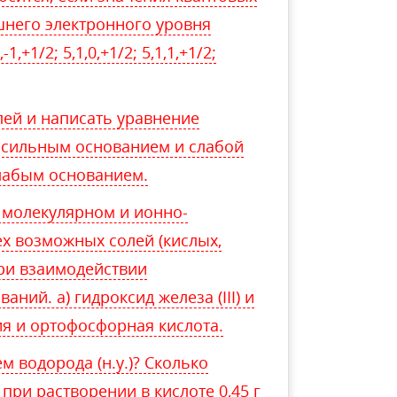
нешнего электронного уровня
-1,+1/2; 5,1,0,+1/2; 5,1,1,+1/2;
лей и написать уравнение
. сильным основанием и слабой
слабым основанием.
 молекулярном и ионно-
х возможных солей (кислых,
при взаимодействии
ний. а) гидроксид железа (III) и
ия и ортофосфорная кислота.
 водорода (н.у.)? Сколько
 при растворении в кислоте 0,45 г