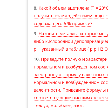
Какой объем ацетилена (T = 20°C,
получить взаимодействием воды с 
содержащего 6 % примеси?
Назовите металлы, которые мог
либо кислородной деполяризацие
рН, указанный в таблице ( p p H2 O2
Приведите полную и характери
нормальном и возбужденном сост
электронную формулу валентных п
нормальном и возбужденнном сос
валентности. Приведите формулы 
соответствующие высшим степеням
Теллур, молибден, азот.