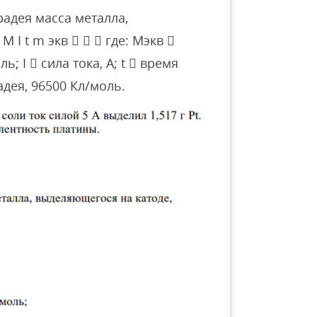
адея масса металла,
 I t m экв    где: Mэкв 
; I  сила тока, А; t  время
адея, 96500 Кл/моль.