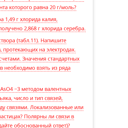
нта которого равна 20 г/моль?
 1,49 г хлорида калия,
получено 2,868 г хлорида серебра.
твора (табл.11). Напишите
, протекающих на электродах.
счетами. Значения стандартных
в необходимо взять из ряда
 AsO4 −3 методом валентных
яка, число и тип связей,
ду связями. Локализованные или
частицах? Полярны ли связи в
дайте обоснованный ответ)?