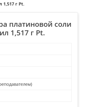
1,517 г Pt.
ора платиновой соли
л 1,517 г Pt.
реподавателем)