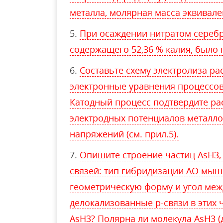
металла, молярная масса эквивале
При осаждении нитратом серебра
содержащего 52,36 % калия, было 
Составьте схему электролиза рас
электронные уравнения процессов
Катодный процесс подтвердите ра
электродных потенциалов металло
напряжений (см. прил.5).
Опишите строение частиц AsН3,
связей: тип гибридизации АО мышь
геометрическую форму и угол меж
делокализованные p-связи в этих 
AsН3? Полярна ли молекула AsН3 (