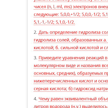
чисел (n, l, ml, ms) электронов в
следующие: 5,0,0,+1/2; 5,0,0,-1/2; 5,1,
5,1,-1,-1/2; 5,1,0,-1/2.
Дать определение гидролиза со
гидролиза солей, образованных а
кислотой; б. сильной кислотой и 
Приведите уравнения реакций в
молекулярном виде и названия все
основных, средних), образуемых 
нижеперечисленных кислот и основа
серная кислота; б) гидроксид натр
Чему равен эквивалентный объем
литров водорода (н.у.) выделилось