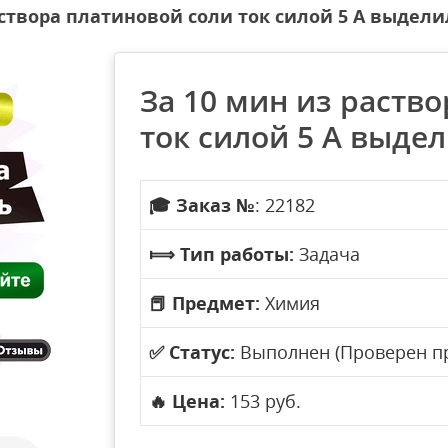
створа платиновой соли ток силой 5 А выделил 
За 10 мин из раств
ток силой 5 А выдели
🎓
Заказ №
: 22182
⟾
Тип работы:
Задача
📕
Предмет:
Химия
✅
Статус:
Выполнен (Проверен п
🔥
Цена:
153 руб.