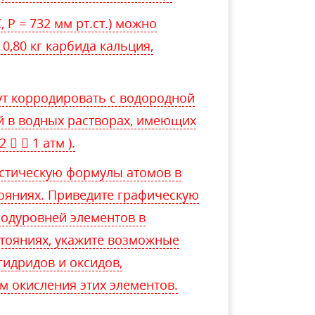
 P = 732 мм рт.ст.) можно
0,80 кг карбида кальция,
ут корродировать с водородной
й в водных растворах, имеющих
   1 атм ).
стическую формулы атомов в
ояниях. Приведите графическую
одуровней элементов в
тояниях, укажите возможные
гидридов и оксидов,
 окисления этих элементов.