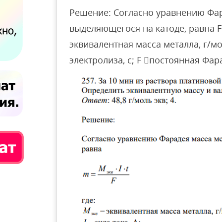
Решение: Согласно уравнению Фар
выделяющегося на катоде, равна F M
эквивалентная масса металла, г/моль
электролиза, с; F постоянная Фар