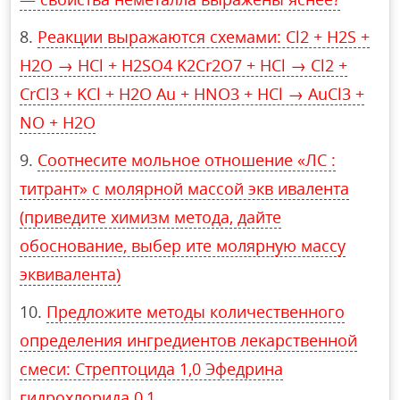
Реакции выражаются схемами: Cl2 + H2S +
H2O → HCl + H2SO4 K2Cr2O7 + HCl → Cl2 +
CrCl3 + KCl + H2O Au + HNO3 + HCl → AuCl3 +
NO + H2O
Соотнесите мольное отношение «ЛС :
титрант» с молярной массой экв ивалента
(приведите химизм метода, дайте
обоснование, выбер ите молярную массу
эквивалента)
Предложите методы количественного
определения ингредиентов лекарственной
смеси: Стрептоцида 1,0 Эфедрина
гидрохлорида 0,1.