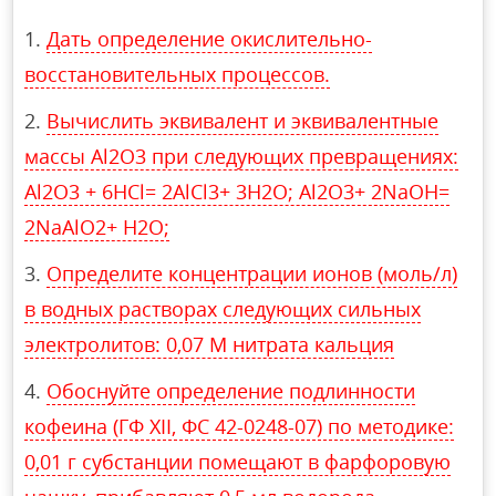
Дать определение окислительно-
восстановительных процессов.
Вычислить эквивалент и эквивалентные
массы Al2O3 при следующих превращениях:
Al2O3 + 6HCl= 2AlCl3+ 3H2O; Al2O3+ 2NaOH=
2NaAlO2+ H2O;
Определите концентрации ионов (моль/л)
в водных растворах следующих сильных
электролитов: 0,07 М нитрата кальция
Обоснуйте определение подлинности
кофеина (ГФ XII, ФС 42-0248-07) по методике:
0,01 г субстанции помещают в фарфоровую