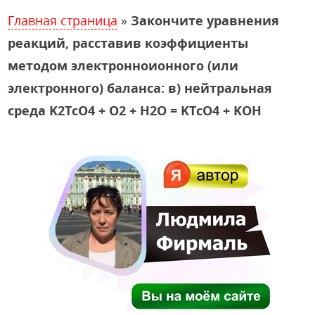
Главная страница
»
Закончите уравнения
реакций, расставив коэффициенты
методом электронноионного (или
электронного) баланса: в) нейтральная
среда K2TcO4 + O2 + H2O = KTcO4 + KOH