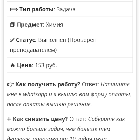
⟾
Тип работы:
Задача
📕
Предмет:
Химия
✅
Статус:
Выполнен (Проверен
преподавателем)
🔥
Цена:
153 руб.
👉
Как получить работу?
Ответ:
Напишите
мне в whatsapp и я вышлю вам форму оплаты,
после оплаты вышлю решение.
➕
Как снизить цену?
Ответ:
Соберите как
можно больше задач, чем больше тем
дешевле, например от 10 задач цена