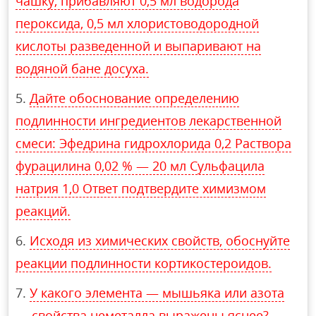
чашку, прибавляют 0,5 мл водорода
пероксида, 0,5 мл хлористоводородной
кислоты разведенной и выпаривают на
водяной бане досуха.
Дайте обоснование определению
подлинности ингредиентов лекарственной
смеси: Эфедрина гидрохлорида 0,2 Раствора
фурацилина 0,02 % — 20 мл Сульфацила
натрия 1,0 Ответ подтвердите химизмом
реакций.
Исходя из химических свойств, обоснуйте
реакции подлинности кортикостероидов.
У какого элемента — мышьяка или азота
— свойства неметалла выражены яснее?