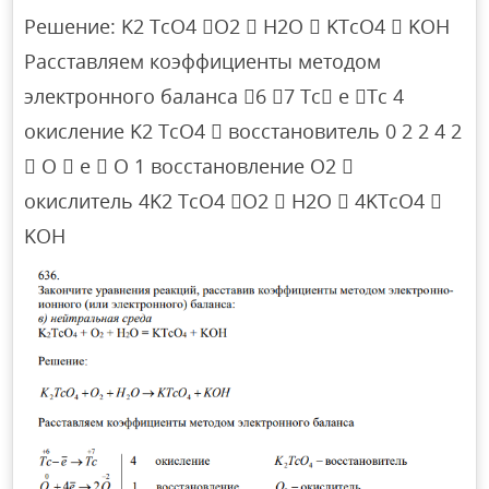
Решение: K2 TcO4 O2  H2O  KTcO4  KOH
Расставляем коэффициенты методом
электронного баланса 6 7 Tc e Tc 4
окисление K2 TcO4  восстановитель 0 2 2 4 2
 O  e  O 1 восстановление O2 
окислитель 4K2 TcO4 O2  H2O  4KTcO4 
KOH