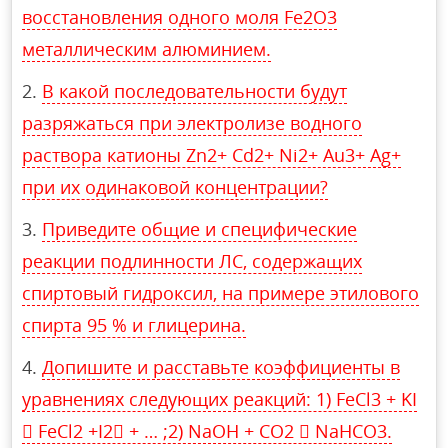
восстановления одного моля Fe2O3
металлическим алюминием.
В какой последовательности будут
разряжаться при электролизе водного
раствора катионы Zn2+ Cd2+ Ni2+ Au3+ Ag+
при их одинаковой концентрации?
Приведите общие и специфические
реакции подлинности ЛС, содержащих
спиртовый гидроксил, на примере этилового
спирта 95 % и глицерина.
Допишите и расставьте коэффициенты в
уравнениях следующих реакций: 1) FеCl3 + KI
 FeCl2 +I2 + … ;2) NaOH + СО2  NaHCO3.