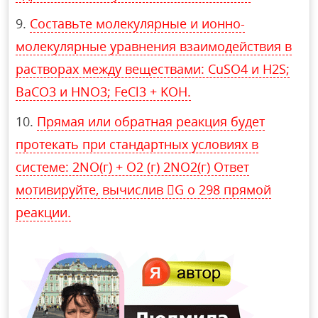
Составьте молекулярные и ионно-
молекулярные уравнения взаимодействия в
растворах между веществами: CuSO4 и H2S;
BaCO3 и HNO3; FeСl3 + KOH.
Прямая или обратная реакция будет
протекать при стандартных условиях в
системе: 2NO(г) + O2 (г) 2NO2(г) Ответ
мотивируйте, вычислив G о 298 прямой
реакции.