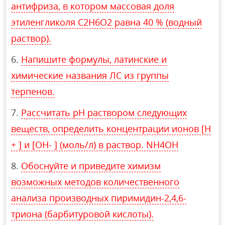
антифриза, в котором массовая доля
этиленгликоля C2H6O2 равна 40 % (водный
раствор).
Напишите формулы, латинские и
химические названия ЛС из группы
терпенов.
Рассчитать рН раствором следующих
веществ, определить концентрации ионов [H
+ ] и [OH- ] (моль/л) в раствор. NH4OH
Обоснуйте и приведите химизм
возможных методов количественного
анализа производных пиримидин-2,4,6-
триона (барбитуровой кислоты).