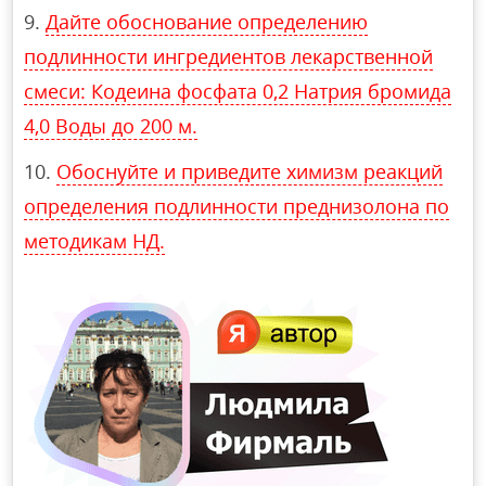
Дайте обоснование определению
подлинности ингредиентов лекарственной
смеси: Кодеина фосфата 0,2 Натрия бромида
4,0 Воды до 200 м.
Обоснуйте и приведите химизм реакций
определения подлинности преднизолона по
методикам НД.