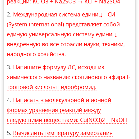
реакции: KClO3 + Na2SO3 → KCl + Na2SO4
Международная система единиц – СИ
(System international) представляет собой
единую универсальную систему единиц,
внедренную во все отрасли науки, техники,
народного хозяйства.
Напишите формулу ЛС, исходя из
химического названия: скопинового эфира l-
троповой кислоты гидробромид.
Написать в молекулярной и ионной
формах уравнения реакций между
следующими веществами: Cu(NO3)2 + NaOH
Вычислить температуру замерзания