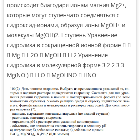
происходит благодаря ионам магния Mg2+,
которые могут ступенчато соединяться с
гидроксид-ионами, образуя ионы MgOH+ и
молекулы Mg(OH)2. I ступень Уравнение
гидролиза в сокращенной ионной форме  
 Mg  H2O  MgOH  H 2 Уравнение
гидролиза в молекулярной форме 3 2 2 3 3
Mg(NO )  H O  MgOHNO  HNO