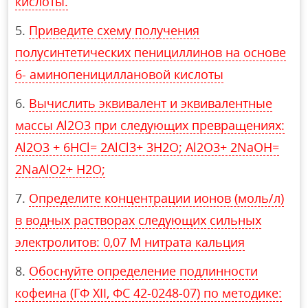
кислоты.
Приведите схему получения
полусинтетических пенициллинов на основе
6- аминопенициллановой кислоты
Вычислить эквивалент и эквивалентные
массы Al2O3 при следующих превращениях:
Al2O3 + 6HCl= 2AlCl3+ 3H2O; Al2O3+ 2NaOH=
2NaAlO2+ H2O;
Определите концентрации ионов (моль/л)
в водных растворах следующих сильных
электролитов: 0,07 М нитрата кальция
Обоснуйте определение подлинности
кофеина (ГФ XII, ФС 42-0248-07) по методике: