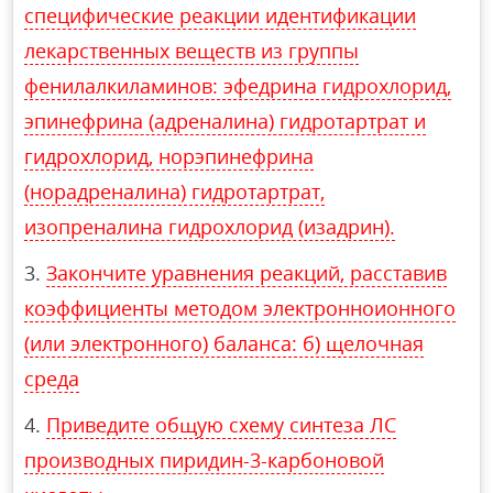
специфические реакции идентификации
лекарственных веществ из группы
фенилалкиламинов: эфедрина гидрохлорид,
эпинефрина (адреналина) гидротартрат и
гидрохлорид, норэпинефрина
(норадреналина) гидротартрат,
изопреналина гидрохлорид (изадрин).
Закончите уравнения реакций, расставив
коэффициенты методом электронноионного
(или электронного) баланса: б) щелочная
среда
Приведите общую схему синтеза ЛС
производных пиридин-3-карбоновой