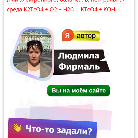
среда K2TcO4 + O2 + H2O = KTcO4 + KOH