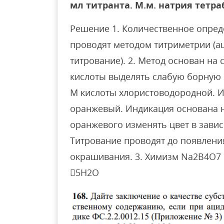
мл титранта. М.м. натрия тетра
Решение 1. Количественное опред
проводят методом титриметрии (а
титрование). 2. Метод основан на
кислоты выделять слабую борную ки
M кислоты хлористоводородной. 
оранжевый. Индикация основана н
оранжевого изменять цвет в завис
Титрование проводят до появлен
окрашивания. 3. Химизм Na2B4O7 
5H2O