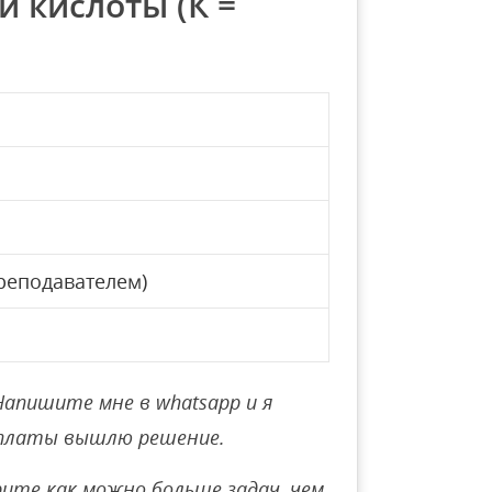
 кислоты (К =
реподавателем)
Напишите мне в whatsapp и я
оплаты вышлю решение.
ите как можно больше задач, чем