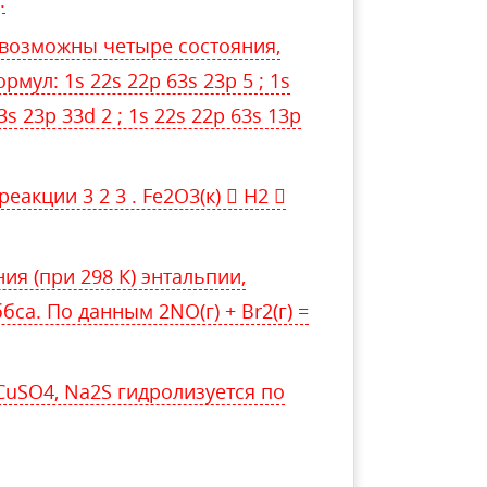
.
 возможны четыре состояния,
мул: 1s 22s 22p 63s 23p 5 ; 1s
3s 23p 33d 2 ; 1s 22s 22p 63s 13p
реакции 3 2 3 . Fe2O3(к)  H2 
я (при 298 К) энтальпии,
са. По данным 2NO(г) + Br2(г) =
CuSO4, Na2S гидролизуется по