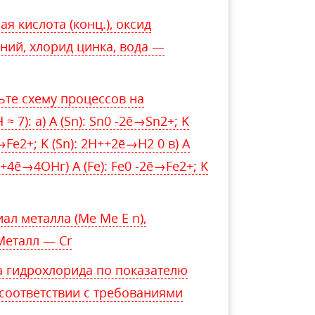
я кислота (конц.), оксид
иний, хлорид цинка, вода —
ьте схему процессов на
 7): а) A (Sn): Sn0 -2ē→Sn2+; K
ē→Fe2+; K (Sn): 2H++2ē→H2 0 в) A
O+4ē→4OHг) A (Fe): Fe0 -2ē→Fe2+; K
л металла (Me Me E n),
Металл — Cr
 гидрохлорида по показателю
 соответствии с требованиями