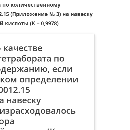
а по количественному
.15 (Приложение № 3) на навеску
 кислоты (К = 0,9978).
 качестве
тетрабората по
одержанию, если
ком определении
0012.15
а навеску
г израсходовалось
вора