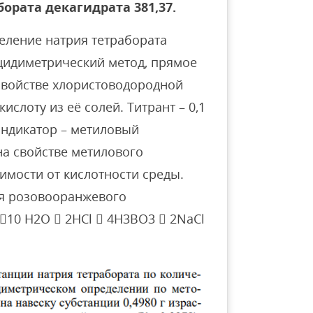
бората декагидрата 381,37.
еление натрия тетрабората
цидиметрический метод, прямое
 свойстве хлористоводородной
слоту из её солей. Титрант – 0,1
Индикатор – метиловый
а свойстве метилового
имости от кислотности среды.
ия розовооранжевого
10 H2O  2HCl  4H3BO3  2NaCl