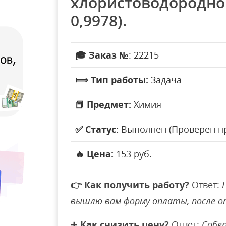
хлористоводородной
0,9978).
🎓
Заказ №
: 22215
⟾
Тип работы:
Задача
📕
Предмет:
Химия
✅
Статус:
Выполнен (Проверен п
🔥
Цена:
153 руб.
👉
Как получить работу?
Ответ:
вышлю вам форму оплаты, после 
➕
Как снизить цену?
Ответ:
Собер