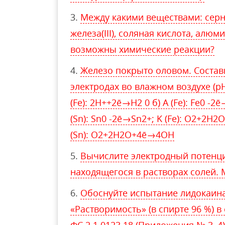
Между какими веществами: серна
железа(III), соляная кислота, алюм
возможны химические реакции?
Железо покрыто оловом. Состав
электродах во влажном воздухе (pH ≈
(Fe): 2H++2ē→H2 0 б) A (Fe): Fe0 -2
(Sn): Sn0 -2ē→Sn2+; K (Fe): O2+2H2
(Sn): O2+2H2O+4ē→4OH
Вычислите электродный потенциа
находящегося в растворах солей. 
Обоснуйте испытание лидокаина
«Растворимость» (в спирте 96 %) в