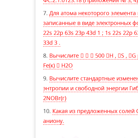
ФС.2.1.0123.18 (Приложения № 3, 4)
Для атома некоторого элемента
записанные в виде электронных фор
22s 22p 63s 23p 43d 1 ; 1s 22s 22p 6
33d 3 .
Вычислите    500 H , S , G 
Fe(к)  H2O
Вычислите стандартные изменени
энтропии и свободной энергии Гибб
2NOBr(г)
Какая из предложенных солей 
аниону.