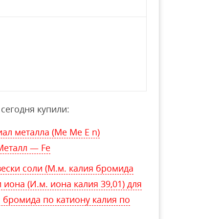
сегодня купили:
ал металла (Me Me E n)
Металл — Fe
ески соли (М.м. калия бромида
 иона (И.м. иона калия 39,01) для
 бромида по катиону калия по