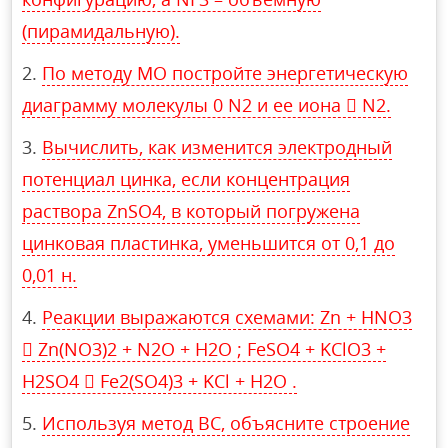
(пирамидальную).
По методу МО постройте энергетическую
диаграмму молекулы 0 N2 и ее иона  N2.
Вычислить, как изменится электродный
потенциал цинка, если концентрация
раствора ZnSO4, в который погружена
цинковая пластинка, уменьшится от 0,1 до
0,01 н.
Реакции выражаются схемами: Zn + HNO3
 Zn(NO3)2 + N2O + H2O ; FeSO4 + KClO3 +
H2SO4  Fe2(SO4)3 + KCl + H2O .
Используя метод ВС, объясните строение