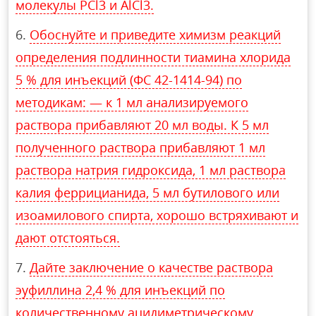
молекулы PCl3 и AlCl3.
Обоснуйте и приведите химизм реакций
определения подлинности тиамина хлорида
5 % для инъекций (ФС 42-1414-94) по
методикам: — к 1 мл анализируемого
раствора прибавляют 20 мл воды. К 5 мл
полученного раствора прибавляют 1 мл
раствора натрия гидроксида, 1 мл раствора
калия феррицианида, 5 мл бутилового или
изоамилового спирта, хорошо встряхивают и
дают отстояться.
Дайте заключение о качестве раствора
эуфиллина 2,4 % для инъекций по
количественному ацидиметрическому