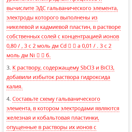
вычислите ЭДС гальванического элемента,
электроды которого выполнены из
никелевой и кадмиевой пластин, в растворе
собственных солей с концентрацией ионов
0,80 / , 3 c 2 моль дм Cd   а 0,01 / . 3 c 2
моль дм Ni   б.
К раствору, содержащему SbCl3 и BiCl3,
добавили избыток раствора гидроксида
калия.
Составьте схему гальванического
элемента, в котором электродами являются
железная и кобальтовая пластинки,
опущенные в растворы их ионов с