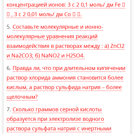
концентрацией ионов: 3 c 2 0,1 моль/ дм Fe 
 , 3 c 2 0,01 моль/ дм Co  .
Составьте молекулярные и ионно-
молекулярные уравнения реакций
взаимодействия в растворах между : а) ZnCl2
и Na2CO3; б) NaNO2 и H2SO4.
Правда ли, что при длительном кипячении
раствор хлорида аммония становится более
кислым, а раствор сульфида натрия – более
щелочным?
Сколько граммов серной кислоты
образуется при электролизе водного
раствора сульфата натрия с инертными