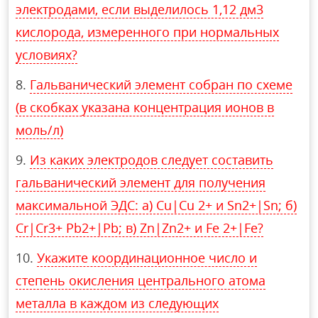
электродами, если выделилось 1,12 дм3
кислорода, измеренного при нормальных
условиях?
Гальванический элемент собран по схеме
(в скобках указана концентрация ионов в
моль/л)
Из каких электродов следует составить
гальванический элемент для получения
максимальной ЭДС: а) Cu|Сu 2+ и Sn2+|Sn; б)
Cr|Cr3+ Pb2+|Pb; в) Zn|Zn2+ и Fе 2+|Fе?
Укажите координационное число и
степень окисления центрального атома
металла в каждом из следующих