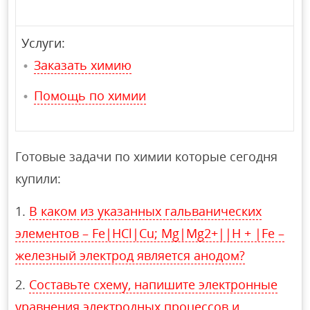
Услуги:
Заказать химию
Помощь по химии
Готовые задачи по химии которые сегодня
купили:
В каком из указанных гальванических
элементов – Fe|HCl|Cu; Mg|Mg2+||H + |Fe –
железный электрод является анодом?
Составьте схему, напишите электронные
уравнения электродных процессов и