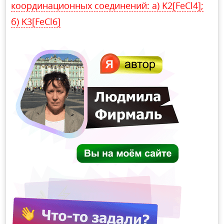
координационных соединений: а) K2[FeCl4];
б) K3[FeCl6]