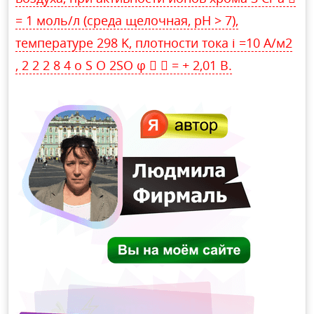
= 1 моль/л (среда щелочная, рН > 7),
температуре 298 K, плотности тока i =10 A/м2
, 2 2 2 8 4 o S O 2SO φ   = + 2,01 В.