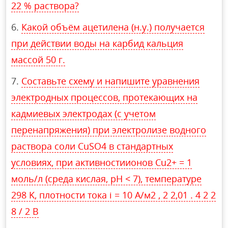
22 % раствора?
Какой объём ацетилена (н.у.) получается
при действии воды на карбид кальция
массой 50 г.
Составьте схему и напишите уравнения
электродных процессов, протекающих на
кадмиевых электродах (с учетом
перенапряжения) при электролизе водного
раствора соли CuSO4 в стандартных
условиях, при активностиионов Cu2+ = 1
моль/л (среда кислая, рН < 7), температуре
298 K, плотности тока i = 10 А/м2 , 2 2,01 . 4 2 2
8 / 2 В