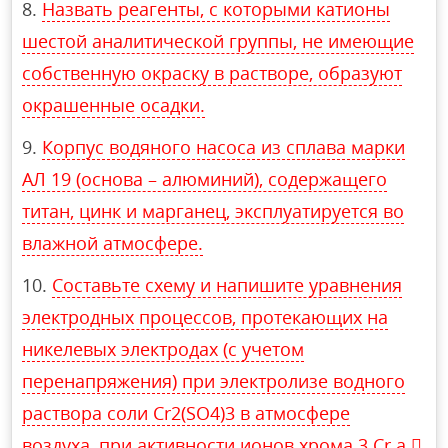
Назвать реагенты, с которыми катионы
шестой аналитической группы, не имеющие
собственную окраску в растворе, образуют
окрашенные осадки.
Корпус водяного насоса из сплава марки
АЛ 19 (основа – алюминий), содержащего
титан, цинк и марганец, эксплуатируется во
влажной атмосфере.
Составьте схему и напишите уравнения
электродных процессов, протекающих на
никелевых электродах (с учетом
перенапряжения) при электролизе водного
раствора соли Cr2(SO4)3 в атмосфере
воздуха, при активности ионов хрома 3 Cr a 