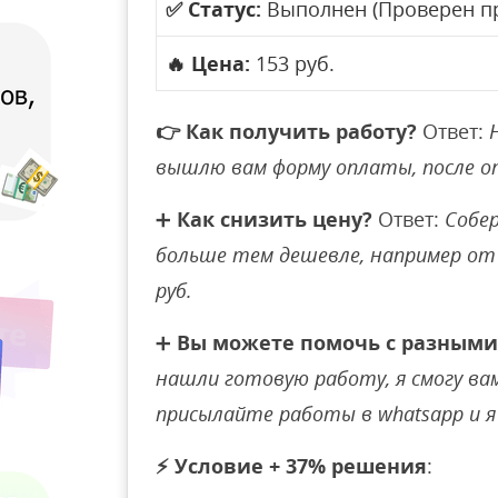
✅
Статус:
Выполнен (Проверен п
🔥
Цена:
153 руб.
👉
Как получить работу?
Ответ:
вышлю вам форму оплаты, после 
➕
Как снизить цену?
Ответ:
Собер
больше тем дешевле, например от 
руб.
➕
Вы можете помочь с разными
нашли готовую работу, я смогу вам 
присылайте работы в whatsapp и я 
⚡
Условие + 37% решения
: