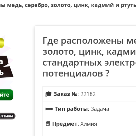
ы медь, серебро, золото, цинк, кадмий и ртут
Где расположены ме
золото, цинк, кадми
стандартных элект
потенциалов ?
🎓
Заказ №
: 22182
⟾
Тип работы:
Задача
📕
Предмет:
Химия