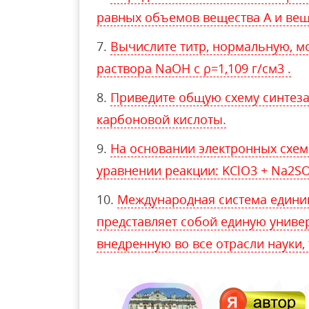
равных объемов вещества А и веще
Вычислите титр, нормальную, м
раствора NaOH с ρ=1,109 г/см3 .
Приведите общую схему синтеза
карбоновой кислоты.
На основании электронных схем
уравнении реакции: KClO3 + Na2S
Международная система единиц 
представляет собой единую униве
внедренную во все отрасли науки, 