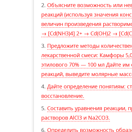
Объясните возможность или не
реакций (используя значения конс
величин произведения растворимос
→ [Cd(NH3)4] 2+ → Cd(OH)2 → [Cd(C
Предложите методы количестве
лекарственной смеси: Камфоры 5,0
этилового 70% — 100 мл Дайте им
реакций, выведите молярные масс
Дайте определение понятиям: ст
восстановление.
Составить уравнения реакции, 
растворов AlCl3 и Na2CO3.
Определить возможность образ