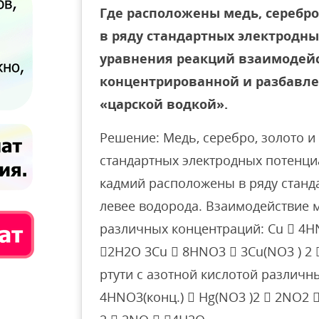
Где расположены медь, серебро,
в ряду стандартных электродны
уравнения реакций взаимодейс
концентрированной и разбавлен
«царской водкой».
Решение: Медь, серебро, золото и
стандартных электродных потенци
кадмий расположены в ряду станд
левее водорода. Взаимодействие м
различных концентраций: Cu  4HN
2H2O 3Cu  8HNO3  3Cu(NO3 ) 2
ртути с азотной кислотой различн
4HNO3(конц.)  Hg(NO3 )2  2NO2 