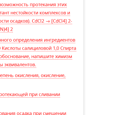
возможность протекания этих
тант нестойкости комплексов и
ти осадков). CdCl2 → [CdCl4] 2-
N)4] 2
нного определения ингредиентов
 Кислоты салициловой 1,0 Спирта
 обоснование, напишите химизм
ы эквивалентов.
епень окисления, окисление,
протекающей при сливании
ования осадка при смешении