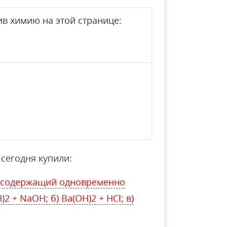
в химию на этой странице:
сегодня купили:
, содержащий одновременно
2 + NaOH; б) Ba(OH)2 + HCl; в)