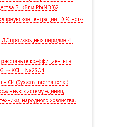
ства Б. KBr и Pb(NO3)2
олярную концентрации 10 %-ного
 ЛС производных пиридин-4-
 расставьте коэффициенты в
O3 → KCl + Na2SO4
– СИ (System international)
рсальную систему единиц,
техники, народного хозяйства.