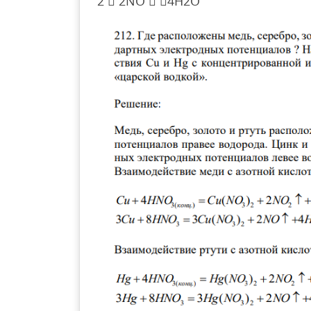
2  2NO  4H2O