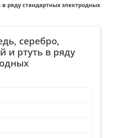
ь в ряду стандартных электродных
дь, серебро,
й и ртуть в ряду
родных