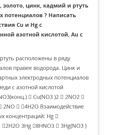
 золото, цинк, кадмий и ртуть
х потенциалов ? Написать
твия Cu и Hg с
ной азотной кислотой, Au с
 ртуть расположены в ряду
алов правее водорода. Цинк и
артных электродных потенциалов
еди с азотной кислотой
O3(конц.)  Cu(NO3 )2  2NO2 
  2NO  4H2O Взаимодействие
ых концентраций: Hg 
 2H2O 3Hg 8HNO3  3Hg(NO3 )